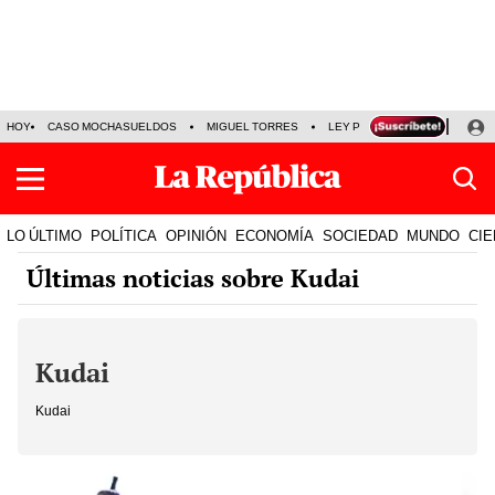
HOY
CASO MOCHASUELDOS
MIGUEL TORRES
LEY PULPÍN
PRECIO DEL
LO ÚLTIMO
POLÍTICA
OPINIÓN
ECONOMÍA
SOCIEDAD
MUNDO
CIE
Últimas noticias sobre Kudai
Kudai
Kudai