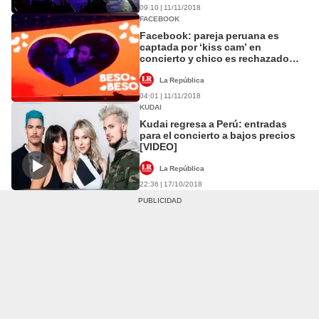
09:10 | 11/11/2018
FACEBOOK
Facebook: pareja peruana es
captada por ‘kiss cam’ en
concierto y chico es rechazado
[VIDEO]
La República
04:01 | 11/11/2018
KUDAI
Kudai regresa a Perú: entradas
para el concierto a bajos precios
[VIDEO]
La República
22:36 | 17/10/2018