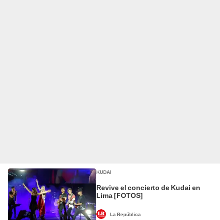
KUDAI
Revive el concierto de Kudai en
Lima [FOTOS]
La República