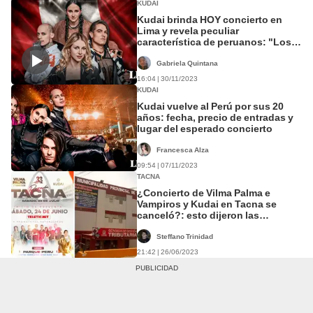
KUDAI
Kudai brinda HOY concierto en
Lima y revela peculiar
característica de peruanos: "Los
más fieles"
Gabriela Quintana
16:04 | 30/11/2023
KUDAI
Kudai vuelve al Perú por sus 20
años: fecha, precio de entradas y
lugar del esperado concierto
Francesca Alza
09:54 | 07/11/2023
TACNA
¿Concierto de Vilma Palma e
Vampiros y Kudai en Tacna se
canceló?: esto dijeron las
autoridades
Steffano Trinidad
21:42 | 26/06/2023