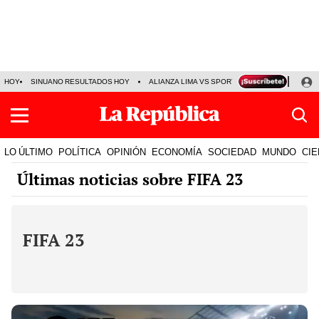
HOY
SINUANO RESULTADOS HOY
ALIANZA LIMA VS SPORT BOYS
JORGE MES
LO ÚLTIMO
POLÍTICA
OPINIÓN
ECONOMÍA
SOCIEDAD
MUNDO
CIE
Últimas noticias sobre FIFA 23
FIFA 23