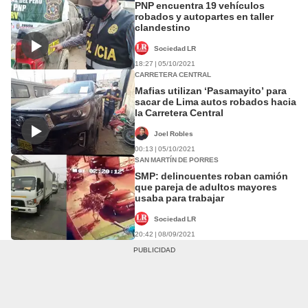
PNP encuentra 19 vehículos
robados y autopartes en taller
clandestino
Sociedad LR
18:27 | 05/10/2021
CARRETERA CENTRAL
Mafias utilizan ‘Pasamayito’ para
sacar de Lima autos robados hacia
la Carretera Central
Joel Robles
00:13 | 05/10/2021
SAN MARTÍN DE PORRES
SMP: delincuentes roban camión
que pareja de adultos mayores
usaba para trabajar
Sociedad LR
20:42 | 08/09/2021