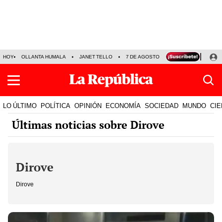
HOY
OLLANTA HUMALA
JANET TELLO
7 DE AGOSTO
TINKA RESULTADOS
LO ÚLTIMO
POLÍTICA
OPINIÓN
ECONOMÍA
SOCIEDAD
MUNDO
CIE
Últimas noticias sobre Dirove
Dirove
Dirove