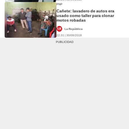
PNP
Cañete: lavadero de autos era
usado como taller para clonar
motos robadas
La República
22:31 | 30/08/2018