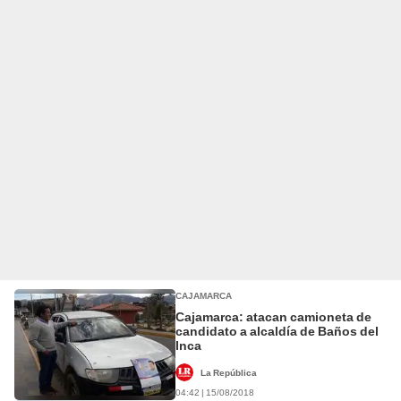
CAJAMARCA
Cajamarca: atacan camioneta de
candidato a alcaldía de Baños del
Inca
La República
04:42 | 15/08/2018