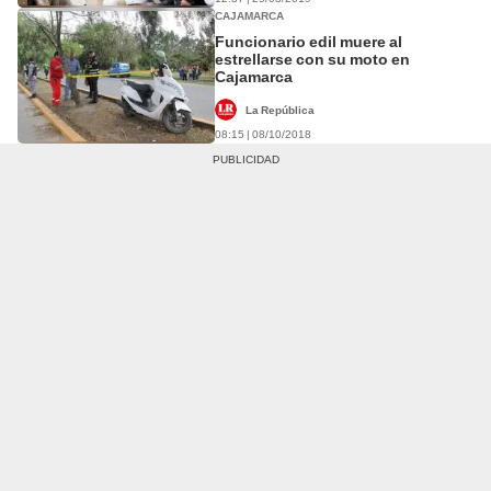
CAJAMARCA
Funcionario edil muere al
estrellarse con su moto en
Cajamarca
La República
08:15 | 08/10/2018