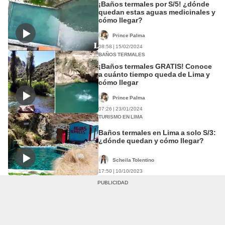
¡Baños termales por S/5! ¿dónde
quedan estas aguas medicinales y
cómo llegar?
Prince Palma
08:58 | 15/02/2024
BAÑOS TERMALES
¡Baños termales GRATIS! Conoce
a cuánto tiempo queda de Lima y
cómo llegar
Prince Palma
07:26 | 23/01/2024
TURISMO EN LIMA
Baños termales en Lima a solo S/3:
¿dónde quedan y cómo llegar?
Scheila Tolentino
17:50 | 10/10/2023