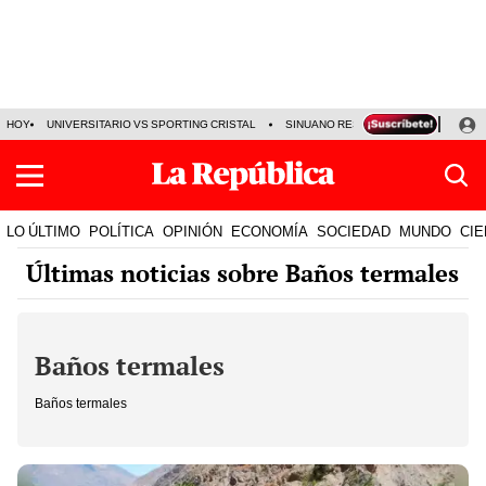
HOY
UNIVERSITARIO VS SPORTING CRISTAL
SINUANO RESULTADOS HOY
CA
LO ÚLTIMO
POLÍTICA
OPINIÓN
ECONOMÍA
SOCIEDAD
MUNDO
CIE
Últimas noticias sobre Baños termales
Baños termales
Baños termales