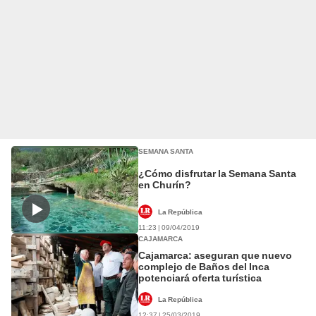
SEMANA SANTA
¿Cómo disfrutar la Semana Santa
en Churín?
La República
11:23 | 09/04/2019
CAJAMARCA
Cajamarca: aseguran que nuevo
complejo de Baños del Inca
potenciará oferta turística
La República
12:37 | 25/03/2019