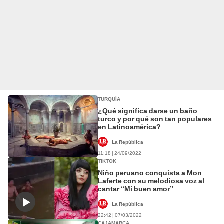
TURQUÍA
¿Qué significa darse un baño
turco y por qué son tan populares
en Latinoamérica?
La República
11:18 | 24/09/2022
TIKTOK
Niño peruano conquista a Mon
Laferte con su melodiosa voz al
cantar “Mi buen amor”
La República
22:42 | 07/03/2022
CAJAMARCA