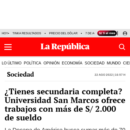
HOY
TINKA RESULTADOS
PRECIO DEL DÓLAR
7 DE AGOSTO
OLLANTA H
LO ÚLTIMO
POLÍTICA
OPINIÓN
ECONOMÍA
SOCIEDAD
MUNDO
CIE
Sociedad
22 Ago 2022 | 16:57 h
¿Tienes secundaria completa?
Universidad San Marcos ofrece
trabajos con más de S/ 2.000
de sueldo