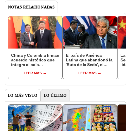
NOTAS RELACIONADAS
China y Colombia firman
El país de América
La 'N
acuerdo histórico que
Latina que abandonó la
Seda'
integra al país
'Ruta de la Seda', el
lider
sudamericano a la
proyecto de China al
busca
LEER MÁS
LEER MÁS
iniciativa de la Franja y
que Colombia acaba de
país
la Ruta
ingresar
Latin
LO MÁS VISTO
LO ÚLTIMO