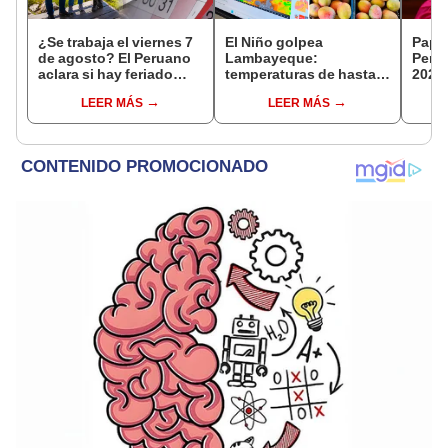
¿Se trabaja el viernes 7
El Niño golpea
Papa 
de agosto? El Peruano
Lambayeque:
Perú
aclara si hay feriado
temperaturas de hasta
2026:
largo tras el descanso
36 °C ponen en riesgo la
reali
LEER MÁS
LEER MÁS
del 6 de agosto
producción de mango y
apost
palta
ciud