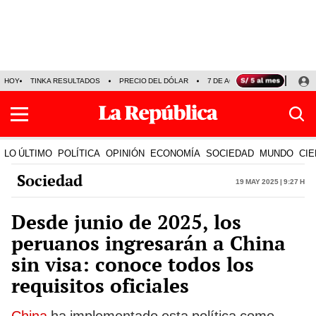
HOY
TINKA RESULTADOS
PRECIO DEL DÓLAR
7 DE AGOSTO
OLLANTA H
LO ÚLTIMO
POLÍTICA
OPINIÓN
ECONOMÍA
SOCIEDAD
MUNDO
CIE
Sociedad
19 May 2025 | 9:27 h
Desde junio de 2025, los
peruanos ingresarán a China
sin visa: conoce todos los
requisitos oficiales