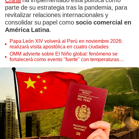
China
ha implementado esta política como
parte de su estrategia tras la pandemia, para
revitalizar relaciones internacionales y
consolidar su papel como
socio comercial en
América Latina
.
Papa León XIV volverá al Perú en noviembre 2026:
realizará visita apostólica en cuatro ciudades
OMM advierte sobre El Niño global: fenómeno se
fortalecerá como evento "fuerte" con temperaturas
récord este 2026