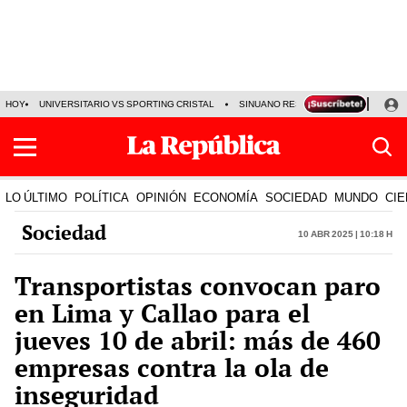
HOY
UNIVERSITARIO VS SPORTING CRISTAL
SINUANO RESULTADOS HOY
CA
LO ÚLTIMO
POLÍTICA
OPINIÓN
ECONOMÍA
SOCIEDAD
MUNDO
CIE
Sociedad
10 Abr 2025 | 10:18 h
Transportistas convocan paro
en Lima y Callao para el
jueves 10 de abril: más de 460
empresas contra la ola de
inseguridad