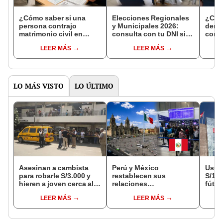
¿Cómo saber si una
Elecciones Regionales
¿Cóm
persona contrajo
y Municipales 2026:
denun
matrimonio civil en
consulta con tu DNI si
con 
Reniec?
fuiste elegido miembro
LEER MÁS
LEER MÁS
de mesa para este 4 de
octubre en el link oficial
de la ONPE
LO MÁS VISTO
LO ÚLTIMO
Asesinan a cambista
Perú y México
Usuar
para robarle S/3.000 y
restablecen sus
S/14.
hieren a joven cerca al
relaciones
fútbo
Barrio Chino en Lima
diplomáticas: ¿se
se ne
LEER MÁS
LEER MÁS
Cercado
anulan los visados?
Indec
empr
19.0