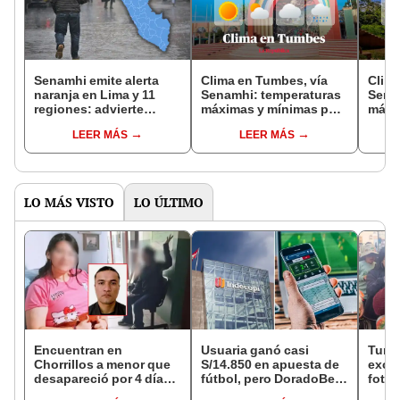
Senamhi emite alerta
Clima en Tumbes, vía
Clima
naranja en Lima y 11
Senamhi: temperaturas
Sena
regiones: advierte
máximas y mínimas por
máxi
descargas eléctricas y
distritos este 10 de
distr
LEER MÁS
LEER MÁS
vientos hasta el 12 de
diciembre
dici
diciembre
LO MÁS VISTO
LO ÚLTIMO
Encuentran en
Usuaria ganó casi
Turis
Chorrillos a menor que
S/14.850 en apuesta de
exces
desapareció por 4 días
fútbol, pero DoradoBet
fotog
tras ser captada por
se negó a pagar:
alpa