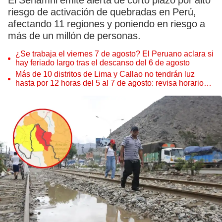
El Senamhi emite alerta de corto plazo por alto
riesgo de activación de quebradas en Perú,
afectando 11 regiones y poniendo en riesgo a
más de un millón de personas.
¿Se trabaja el viernes 7 de agosto? El Peruano aclara si
hay feriado largo tras el descanso del 6 de agosto
Más de 10 distritos de Lima y Callao no tendrán luz
hasta por 12 horas del 5 al 7 de agosto: revisa horarios y
zonas afectadas