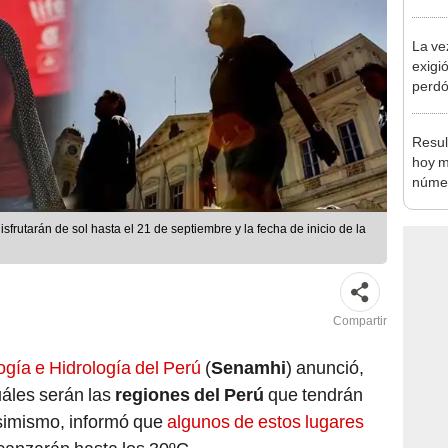
desca
La ve
exigió
perdó
Barri
Resul
hoy m
númer
del P
S/50.
frutarán de sol hasta el 21 de septiembre y la fecha de inicio de la
Compartir
ogía e Hidrología del Perú
(
Senamhi
) anunció,
uáles serán las
regiones del Perú
que tendrán
simismo, informó que
algunos de estos lugares