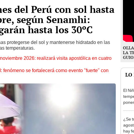
nes del Perú con sol hasta
bre, según Senamhi:
garán hasta los 30ºC
s protegerse del sol y mantenerse hidratado en las
OLLA
tas temperaturas.
LA T
GUIO
oviembre 2026: realizará visita apostólica en cuatro
: fenómeno se fortalecerá como evento "fuerte" con
LO
El Ni
tempe
ponen
produ
¿Se t
agost
hay fe