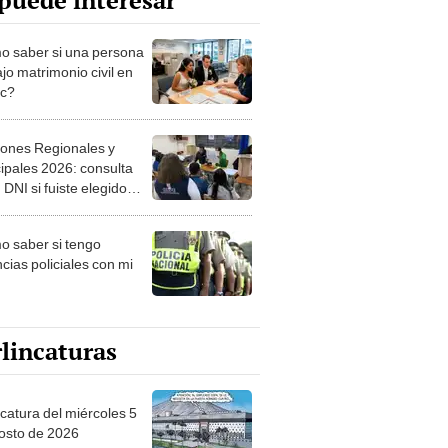
puede interesar
 saber si una persona
jo matrimonio civil en
ec?
iones Regionales y
ipales 2026: consulta
 DNI si fuiste elegido
ro de mesa para este 4
ubre en el link oficial de
 saber si tengo
NPE
cias policiales con mi
lincaturas
ncatura del miércoles 5
osto de 2026