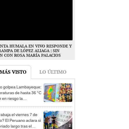
NTA HUMALA EN VIVO RESPONDE Y
RAMPA DE LÓPEZ ALIAGA | SIN
N CON ROSA MARÍA PALACIOS
 MÁS VISTO
LO ÚLTIMO
ño golpea Lambayeque:
raturas de hasta 36 °C
1
 en riesgo la
cción de mango y palta
rabaja el viernes 7 de
o? El Peruano aclara si
2
riado largo tras el