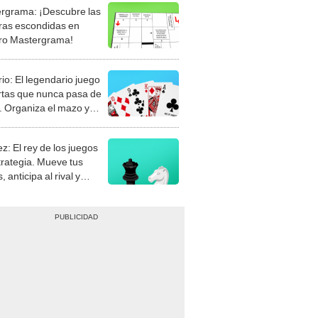
rgrama: ¡Descubre las
ras escondidas en
ro Mastergrama!
rio: El legendario juego
rtas que nunca pasa de
 Organiza el mazo y
stra tu habilidad.
z: El rey de los juegos
trategia. Mueve tus
, anticipa al rival y
gue el jaque mate.