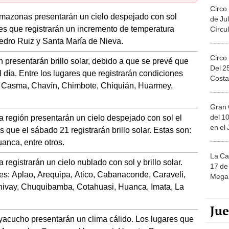
Circo
Amazonas presentarán un cielo despejado con sol
de Jul
ades que registrarán un incremento de temperatura
Círcul
edro Ruiz y Santa María de Nieva.
Circo
ón presentarán brillo solar, debido a que se prevé que
Del 2
 día. Entre los lugares que registrarán condiciones
Costa
a, Casma, Chavín, Chimbote, Chiquián, Huarmey,
Gran 
del 10
a región presentarán un cielo despejado con sol el
en el
 que el sábado 21 registrarán brillo solar. Estas son:
nca, entre otros.
La Ca
 registrarán un cielo nublado con sol y brillo solar.
17 de 
es: Aplao, Arequipa, Atico, Cabanaconde, Caraveli,
Mega 
hivay, Chuquibamba, Cotahuasi, Huanca, Imata, La
Ju
acucho presentarán un clima cálido. Los lugares que