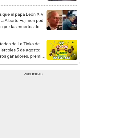
nso del 6 de agosto
z que el papa León XIV
 a Alberto Fujimori pedir
3
n por las muertes de
os Altos y La Cantuta
tados de La Tinka de
iércoles 5 de agosto:
4
os ganadores, premios
ozo Millonario, boliyapa,
000 y más