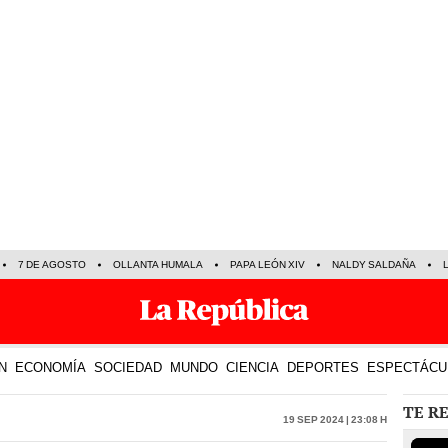
7 DE AGOSTO
OLLANTA HUMALA
PAPA LEÓN XIV
NALDY SALDAÑA
N
ECONOMÍA
SOCIEDAD
MUNDO
CIENCIA
DEPORTES
ESPECTÁCU
TE R
19 Sep 2024 | 23:08 h