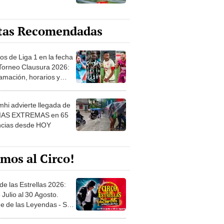
tas Recomendadas
os de Liga 1 en la fecha
 Torneo Clausura 2026:
amación, horarios y
 ver
hi advierte llegada de
IAS EXTREMAS en 65
ncias desde HOY
mos al Circo!
de las Estrellas 2026:
 Julio al 30 Agosto.
e de las Leyendas - San
l