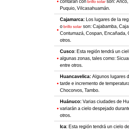
contarán con
son: Anco,
brillo solar
Puquio, Vilcasahuamán.
Cajamarca:
Los lugares de la re
o
son: Cajabamba, Cajam
brillo solar
Contumazá, Cospan, Encañada, Gr
otros.
Cusco
: Esta región tendrá un ciel
algunas zonas, tales como: Sicua
entre otros.
Huancavelica:
Algunos lugares d
tarde e incremento de temperatur
Chocorvos, Tambo.
Huánuco:
Varias ciudades de Huá
variarán a cielo despejado durante
otros.
Ica
: Esta región tendrá un cielo 