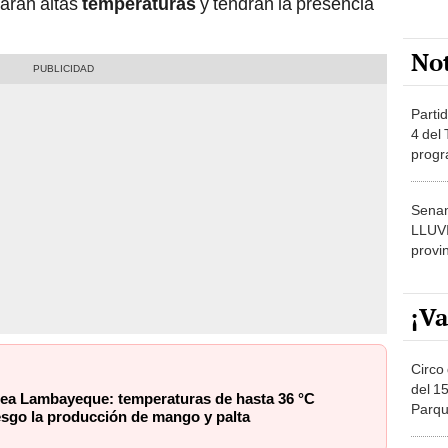
rarán altas
temperaturas
y tendrán la presencia
No
Partid
4 del
progr
dónde
Senam
LLUV
provi
¡Va
Circo 
del 15
pea Lambayeque: temperaturas de hasta 36 °C
Parqu
esgo la producción de mango y palta
Migue