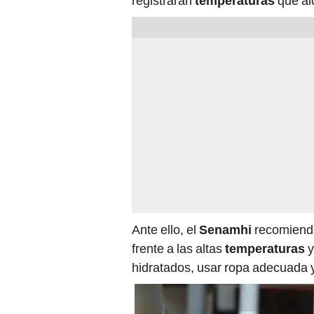
registrarán
temperaturas
que al
Ante ello, el
Senamhi
recomienda
frente a las altas
temperaturas
y
hidratados, usar ropa adecuada y