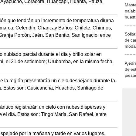
 Ayacucho, Coracora, Huancapi, Huanta, Pauza,
Maste
palab
nuest
gión que tendrán un incremento de temperatura diurna
arca, Celendin, Chancay Baños, Chilete, Chirinos,
Solita
anja Porcón, Jaén, San Benito, San Ignacio, entre
de ca
moda.
demue
o nublado parcial durante el día y brillo solar en
ni, el 21 de setiembre; Urubamba, en la misma fecha,
Ajedre
de es
piezas
e la región presentarán un cielo despejado durante la
consi
a. Estos son: Cusicancha, Huachos, Santiago de
nuco registrarán un cielo con nubes dispersas y
 el día. Estos son: Tingo María, San Rafael, entre
despejado por la mañana y tarde en varios lugares.