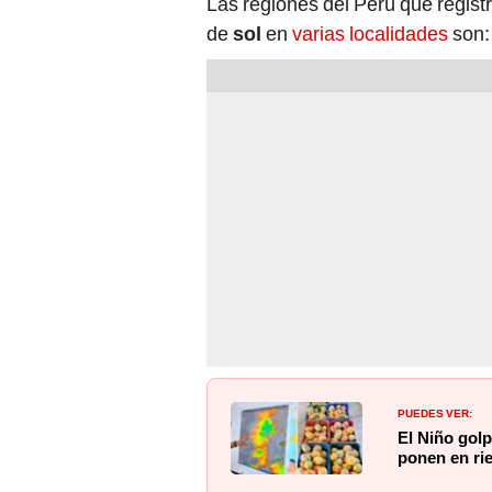
Las regiones del Perú que regist
de
sol
en
varias localidades
son:
PUEDES VER:
El Niño gol
ponen en ri