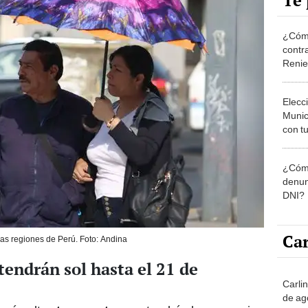
Te 
¿Cómo
contra
Reni
Elecc
Munic
con tu
miemb
de oct
¿Cómo
la O
denun
DNI?
Car
ias regiones de Perú. Foto: Andina
tendrán sol hasta el 21 de
Carli
de ag