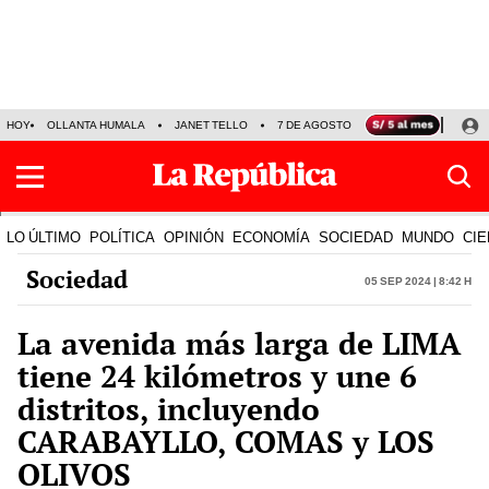
HOY
OLLANTA HUMALA
JANET TELLO
7 DE AGOSTO
TINKA RESULTADOS
LO ÚLTIMO
POLÍTICA
OPINIÓN
ECONOMÍA
SOCIEDAD
MUNDO
CIE
Sociedad
05 Sep 2024 | 8:42 h
La avenida más larga de LIMA
tiene 24 kilómetros y une 6
distritos, incluyendo
CARABAYLLO, COMAS y LOS
OLIVOS