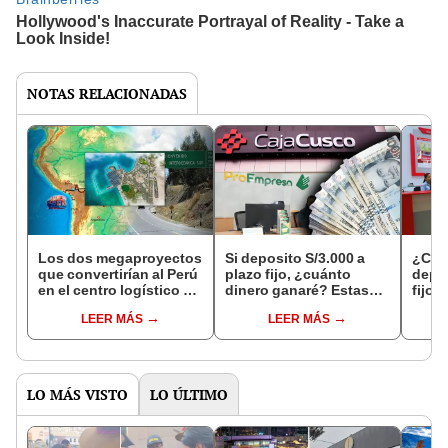
NOTAS RELACIONADAS
Los dos megaproyectos
Si deposito S/3.000 a
¿Cuá
que convertirían al Perú
plazo fijo, ¿cuánto
depos
en el centro logístico de
dinero ganaré? Estas
fijo?
Sudamérica y
son las cajas y
y fin
LEER MÁS
LEER MÁS
potenciarán el puerto de
financieras que pagan
pagan
Chancay
más, según la SBS
SBS
LO MÁS VISTO
LO ÚLTIMO