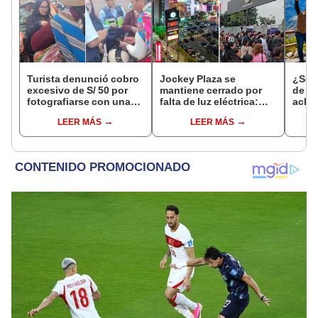
Turista denunció cobro
Jockey Plaza se
¿Se t
excesivo de S/ 50 por
mantiene cerrado por
de a
fotografiarse con una
falta de luz eléctrica:
aclar
alpaca en Cusco y
¿desde qué hora abrirá
largo
LEER MÁS
LEER MÁS
Serenazgo recuperó el
el centro comercial?
del 6
dinero