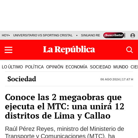
HOY
UNIVERSITARIO VS SPORTING CRISTAL
SINUANO RESULTADOS HOY
CA
LO ÚLTIMO
POLÍTICA
OPINIÓN
ECONOMÍA
SOCIEDAD
MUNDO
CIE
Sociedad
06 Ago 2024 | 17:47 h
Conoce las 2 megaobras que
ejecuta el MTC: una unirá 12
distritos de Lima y Callao
Raúl Pérez Reyes, ministro del Ministerio de
Transporte y Comunicaciones (MTC), ha