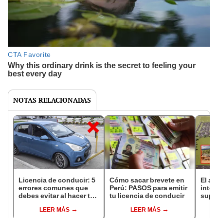
NOTAS RELACIONADAS
Licencia de conducir: 5
Cómo sacar brevete en
El ae
errores comunes que
Perú: PASOS para emitir
inter
debes evitar al hacer tu
tu licencia de conducir
super
examen de manejo,
Cháve
LEER MÁS
LEER MÁS
según el MTC
proy