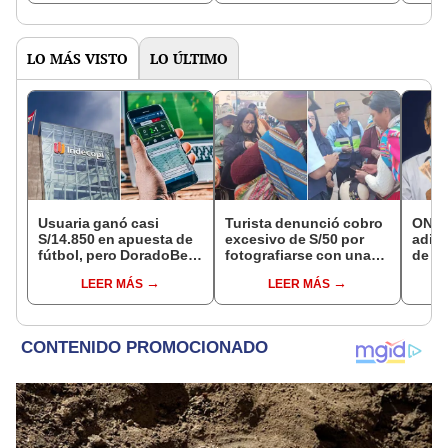
culmi
LO MÁS VISTO
LO ÚLTIMO
Usuaria ganó casi
Turista denunció cobro
ONP 
S/14.850 en apuesta de
excesivo de S/50 por
adici
fútbol, pero DoradoBet
fotografiarse con una
de ag
se negó a pagar:
alpaca en Cusco:
que 
LEER MÁS
LEER MÁS
Indecopi multó a la
serenazgo recuperó el
requi
empresa con más de S/
dinero
si so
19.000