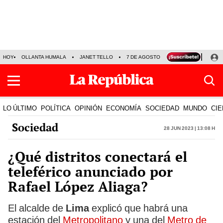
HOY
OLLANTA HUMALA
JANET TELLO
7 DE AGOSTO
TINKA RESULTADOS
LO ÚLTIMO
POLÍTICA
OPINIÓN
ECONOMÍA
SOCIEDAD
MUNDO
CIE
Sociedad
28 Jun 2023 | 13:08 h
¿Qué distritos conectará el
teleférico anunciado por
Rafael López Aliaga?
El alcalde de
Lima
explicó que habrá una
estación del
Metropolitano
y una del
Metro de