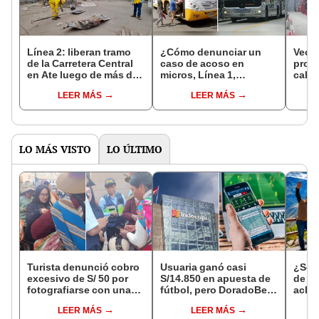
Línea 2: liberan tramo
¿Cómo denunciar un
Vecin
de la Carretera Central
caso de acoso en
prote
en Ate luego de más de
micros, Línea 1,
calle
5 años de cierre
Metropolitano y
culmi
LEER MÁS
LEER MÁS
corredores? Esto dice la
Metr
ATU
LO MÁS VISTO
LO ÚLTIMO
Turista denunció cobro
Usuaria ganó casi
¿Se t
excesivo de S/ 50 por
S/14.850 en apuesta de
de a
fotografiarse con una
fútbol, pero DoradoBet
aclar
alpaca en Cusco y
se negó a pagar:
largo
LEER MÁS
LEER MÁS
Serenazgo recuperó el
Indecopi multó a la
del 6