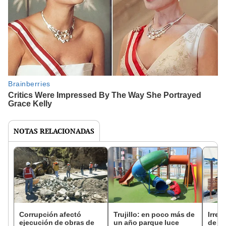
NOTAS RELACIONADAS
Corrupción afectó
Trujillo: en poco más de
Irreg
ejecución de obras de
un año parque luce
de ma