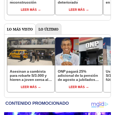
reconstrucción
deteriorado
en T
LEER MÁS
LEER MÁS
LO MÁS VISTO
LO ÚLTIMO
Asesinan a cambista
ONP pagará 25%
Usuar
para robarle S/3.000 y
adicional de la pensión
S/14.
hieren a joven cerca al
de agosto a jubilados
fútbo
Barrio Chino en Lima
que cumplan este
se ne
LEER MÁS
LEER MÁS
Cercado
requisito: ¿cómo saber
Indec
si soy beneficiario?
empr
19.0