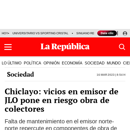
HOY
UNIVERSITARIO VS SPORTING CRISTAL
SINUANO RESULTADOS HOY
CA
LO ÚLTIMO
POLÍTICA
OPINIÓN
ECONOMÍA
SOCIEDAD
MUNDO
CIE
Sociedad
16 Mar 2023 | 8:54 h
Chiclayo: vicios en emisor de
JLO pone en riesgo obra de
colectores
Falta de mantenimiento en el emisor norte-
norte repercute en componentes de obra de