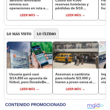
Servicio ferroviario
Cusco sin 4.000
Perú 
reinicia sus
reservas hoteleras y
brind
operaciones en ruta a
pérdidas de S/10
human
Machupicchu
millones al día
pobl
LEER MÁS
LEER MÁS
Mach
LO MÁS VISTO
LO ÚLTIMO
Usuaria ganó casi
Asesinan a cambista
Impu
S/14.850 en apuesta de
para robarle S/3.000 y
perua
fútbol, pero DoradoBet
hieren a joven cerca al
visas
se negó a pagar:
Barrio Chino en Lima
empr
LEER MÁS
LEER MÁS
Indecopi multó a la
Cercado
pyme
empresa con más de S/
bene
19.000