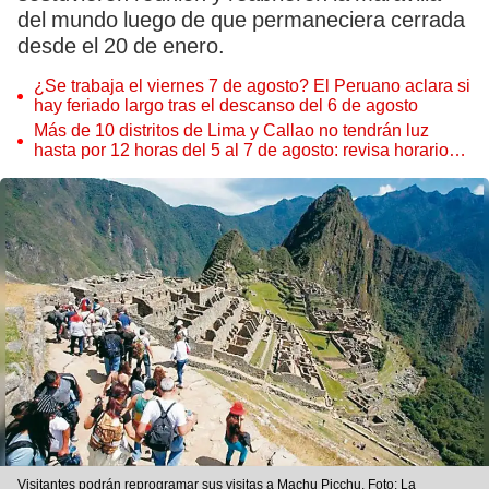
del mundo luego de que permaneciera cerrada
desde el 20 de enero.
¿Se trabaja el viernes 7 de agosto? El Peruano aclara si
hay feriado largo tras el descanso del 6 de agosto
Más de 10 distritos de Lima y Callao no tendrán luz
hasta por 12 horas del 5 al 7 de agosto: revisa horarios y
zonas afectadas
Visitantes podrán reprogramar sus visitas a Machu Picchu. Foto: La