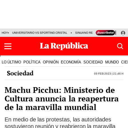
HOY
UNIVERSITARIO VS SPORTING CRISTAL
SINUANO RESULTADOS HOY
CA
LO ÚLTIMO
POLÍTICA
OPINIÓN
ECONOMÍA
SOCIEDAD
MUNDO
CIE
Sociedad
09 Feb 2023 | 21:46 h
Machu Picchu: Ministerio de
Cultura anuncia la reapertura
de la maravilla mundial
En medio de las protestas, las autoridades
sostuvieron reunión y reabrieron la maravilla