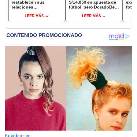
restablecen sus
S/14.850 en apuesta de
exces
relaciones
fútbol, pero DoradoBet
fotog
diplomáticas: ¿se
se negó a pagar:
alpa
LEER MÁS
LEER MÁS
anulan los visados?
Indecopi multó a la
Seren
empresa con más de S/
dine
19.000