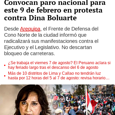
Convocan paro nacional para
este 9 de febrero en protesta
contra Dina Boluarte
Desde
Arequipa
, el Frente de Defensa del
Cono Norte de la ciudad informó que
radicalizará sus manifestaciones contra el
Ejecutivo y el Legislativo. No descartan
bloqueo de carreteras.
¿Se trabaja el viernes 7 de agosto? El Peruano aclara si
hay feriado largo tras el descanso del 6 de agosto
Más de 10 distritos de Lima y Callao no tendrán luz
hasta por 12 horas del 5 al 7 de agosto: revisa horarios y
zonas afectadas