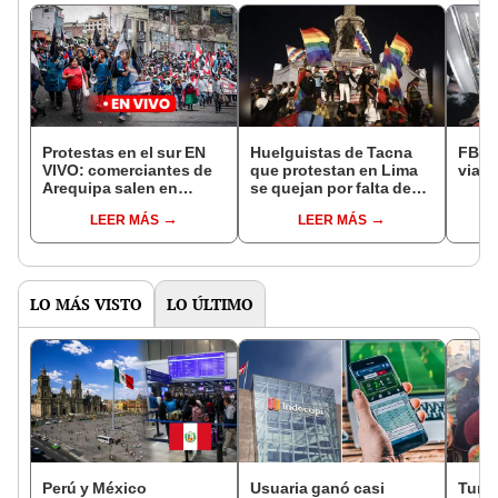
Protestas en el sur EN
Huelguistas de Tacna
FBC M
VIVO: comerciantes de
que protestan en Lima
viaja
Arequipa salen en
se quejan por falta de
protesta e inicia
apoyo
LEER MÁS
LEER MÁS
desabastecimiento de
gas en Puno
LO MÁS VISTO
LO ÚLTIMO
Perú y México
Usuaria ganó casi
Turis