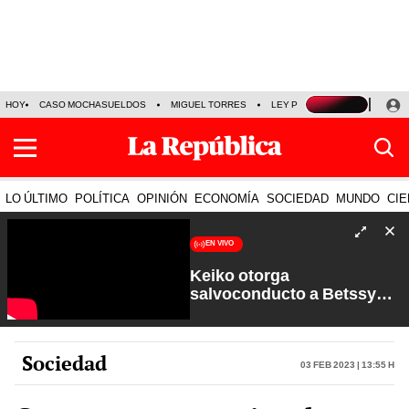
HOY
CASO MOCHASUELDOS
MIGUEL TORRES
LEY PULPÍN
PRECIO DEL
LO ÚLTIMO
POLÍTICA
OPINIÓN
ECONOMÍA
SOCIEDAD
MUNDO
CIE
EN VIVO
Keiko otorga
salvoconducto a Betssy
Chávez y renuevan
Petroperú | Sin Guion con
Rosa María Palacios
Sociedad
03 Feb 2023 | 13:55 h