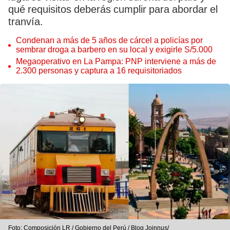
qué requisitos deberás cumplir para abordar el
tranvía.
Condenan a más de 5 años de cárcel a policías por
sembrar droga a barbero en su local y exigirle S/5.000
Megaoperativo en La Pampa: PNP interviene a más de
2.300 personas y captura a 16 requisitoriados
Foto: Composición LR / Gobierno del Perú / Blog Joinnus/