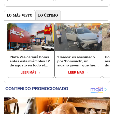
octubre en el link oficial
de la ONPE
LO MÁS VISTO
LO ÚLTIMO
Plaza Vea cerrará horas
‘Careca’ es asesinado
Dos 
antes este miércoles 12
por ‘Dominick’, un
resul
de agosto en todo el
sicario juvenil que fue
duran
Perú: tiendas atenderán
capturado tras el crimen
toros
LEER MÁS
LEER MÁS
hasta las 7 p.m.