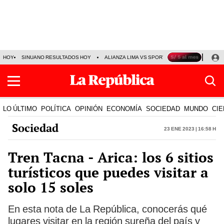
HOY
SINUANO RESULTADOS HOY
ALIANZA LIMA VS SPORT BOYS
JORGE MES
LO ÚLTIMO
POLÍTICA
OPINIÓN
ECONOMÍA
SOCIEDAD
MUNDO
CIE
Sociedad
23 Ene 2023 | 16:58 h
Tren Tacna - Arica: los 6 sitios
turísticos que puedes visitar a
solo 15 soles
En esta nota de La República, conocerás qué
lugares visitar en la región sureña del país y