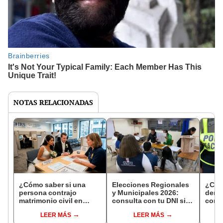
NOTAS RELACIONADAS
¿Cómo saber si una
Elecciones Regionales
¿Cóm
persona contrajo
y Municipales 2026:
denun
matrimonio civil en
consulta con tu DNI si
con 
Reniec?
fuiste elegido miembro
LEER MÁS
LEER MÁS
de mesa para este 4 de