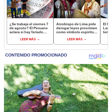
¿Se trabaja el viernes 7
Arzobispo de Lima pide
El Ni
de agosto? El Peruano
derogar leyes procrimen
Lamb
aclara si hay feriado
como símbolo espiritual
tempe
largo tras el descanso
ante la visita del papa
36 °C
LEER MÁS
LEER MÁS
del 6 de agosto
León XIV
prod
palta