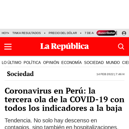
HOY
TINKA RESULTADOS
PRECIO DEL DÓLAR
7 DE AGOSTO
OLLANTA H
LO ÚLTIMO
POLÍTICA
OPINIÓN
ECONOMÍA
SOCIEDAD
MUNDO
CIE
Sociedad
14 Feb 2022 | 7:46 h
Coronavirus en Perú: la
tercera ola de la COVID-19 con
todos los indicadores a la baja
Tendencia. No solo hay descenso en
contagios, sino también en hospitalizaciones,