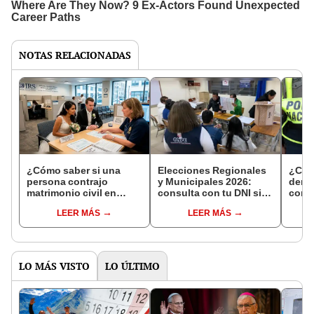
NOTAS RELACIONADAS
¿Cómo saber si una
Elecciones Regionales
¿Cóm
persona contrajo
y Municipales 2026:
denun
matrimonio civil en
consulta con tu DNI si
con 
Reniec?
fuiste elegido miembro
LEER MÁS
LEER MÁS
de mesa para este 4 de
octubre en el link oficial
de la ONPE
LO MÁS VISTO
LO ÚLTIMO