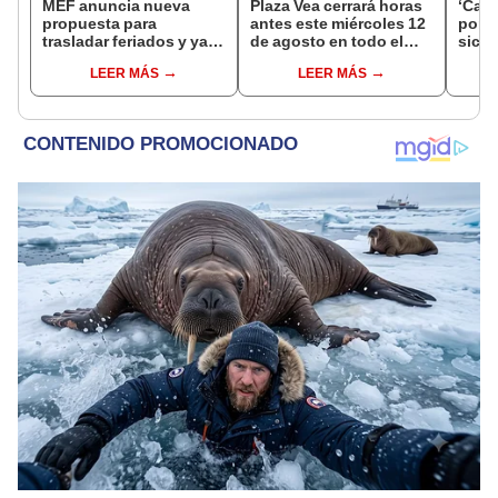
MEF anuncia nueva
Plaza Vea cerrará horas
‘Care
propuesta para
antes este miércoles 12
por ‘
trasladar feriados y ya
de agosto en todo el
sicar
no sería a los viernes:
Perú: tiendas atenderán
captu
LEER MÁS
LEER MÁS
“Lunes es mejor día”
hasta las 7 p.m.