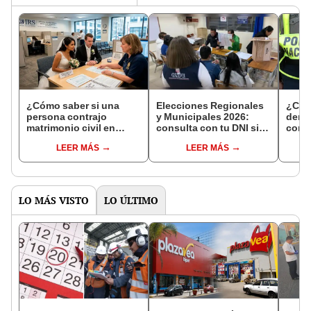
¿Cómo saber si una
Elecciones Regionales
¿Cóm
persona contrajo
y Municipales 2026:
denun
matrimonio civil en
consulta con tu DNI si
con 
Reniec?
fuiste elegido miembro
LEER MÁS
LEER MÁS
de mesa para este 4 de
octubre en el link oficial
de la ONPE
LO MÁS VISTO
LO ÚLTIMO