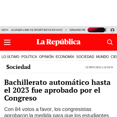
HOY
ALIANZA LIMA VS SPORT BOYS EN VIVO
SINUANO RESULTADOS HOY
JO
LO ÚLTIMO
POLÍTICA
OPINIÓN
ECONOMÍA
SOCIEDAD
MUNDO
CIE
Sociedad
12 Nov 2021 | 12:03 h
Bachillerato automático hasta
el 2023 fue aprobado por el
Congreso
Con 84 votos a favor, los congresistas
aprobaron la medida para que los estudiantes