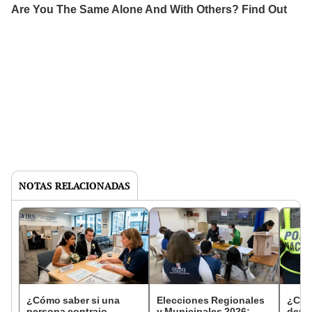
NOTAS RELACIONADAS
¿Cómo saber si una
Elecciones Regionales
¿Cóm
persona contrajo
y Municipales 2026:
denun