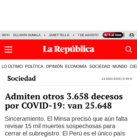
HOY
OLLANTA HUMALA
JANET TELLO
7 DE AGOSTO
TINKA RESULTADOS
LO ÚLTIMO
POLÍTICA
OPINIÓN
ECONOMÍA
SOCIEDAD
MUNDO
CIE
Sociedad
14 Ago 2020 | 5:05 h
Admiten otros 3.658 decesos
por COVID-19: van 25.648
Sinceramiento. El Minsa precisó que aún falta
revisar 15 mil muertes sospechosas para
cerrar el subregistro. El Perú es el único país