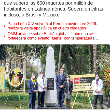
que supera las 600 muertes por millón de
habitantes en Latinoamérica. Supera en cifras,
incluso, a Brasil y México.
Papa León XIV volverá al Perú en noviembre 2026:
realizará visita apostólica en cuatro ciudades
OMM advierte sobre El Niño global: fenómeno se
fortalecerá como evento "fuerte" con temperaturas
récord este 2026