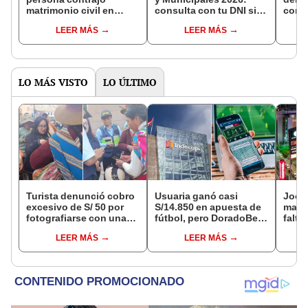
matrimonio civil en
consulta con tu DNI si
con 
Reniec?
fuiste elegido miembro
LEER MÁS
LEER MÁS
de mesa para este 4 de
octubre en el link oficial
de la ONPE
LO MÁS VISTO
LO ÚLTIMO
Turista denunció cobro
Usuaria ganó casi
Jocke
excesivo de S/ 50 por
S/14.850 en apuesta de
manti
fotografiarse con una
fútbol, pero DoradoBet
falta
alpaca en Cusco y
se negó a pagar:
¿desd
LEER MÁS
LEER MÁS
Serenazgo recuperó el
Indecopi multó a la
el ce
dinero
empresa con más de S/
19.000