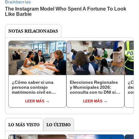
NOTAS RELACIONADAS
¿Cómo saber si una
Elecciones Regionales
¿Cóm
persona contrajo
y Municipales 2026:
denun
matrimonio civil en
consulta con tu DNI si
con 
Reniec?
fuiste elegido miembro
LEER MÁS
LEER MÁS
de mesa para este 4 de
octubre en el link oficial
de la ONPE
LO MÁS VISTO
LO ÚLTIMO