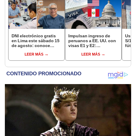
DNI electrónico gratis
Impulsan ingreso de
Usuar
en Lima este sábado 15
peruanos a EE. UU. con
S/14.
de agosto: conoce
visas E1 y E2:
fútbo
quiénes pueden
emprendedores y
se ne
LEER MÁS
LEER MÁS
acceder y qué
pymes serían los más
Indec
requisitos deben
beneficiados
empr
cumplir
19.0