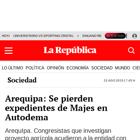
HOY
UNIVERSITARIO VS SPORTING CRISTAL
SINUANO RESULTADOS HOY
CA
LO ÚLTIMO
POLÍTICA
OPINIÓN
ECONOMÍA
SOCIEDAD
MUNDO
CIE
Sociedad
23 Ago 2019 | 7:45 h
Arequipa: Se pierden
expedientes de Majes en
Autodema
ArequIpa. Congresistas que investigan
proyecto agrícola acudieron a la entidad con