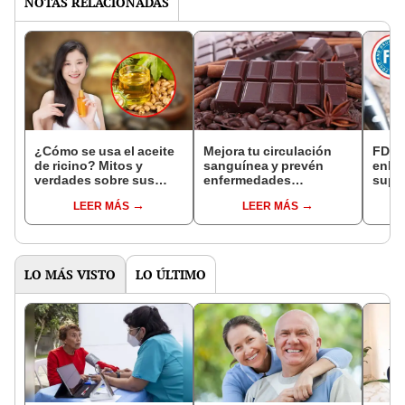
NOTAS RELACIONADAS
¿Cómo se usa el aceite
Mejora tu circulación
FDA o
de ricino? Mitos y
sanguínea y prevén
enla
verdades sobre sus
enfermedades
supe
beneficios y para qué
cardiovasculares: este
UU.: 
LEER MÁS
LEER MÁS
sirve este producto
es el chocolate que
cons
natural
debes consumir
saber
LO MÁS VISTO
LO ÚLTIMO