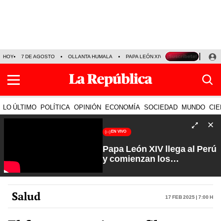
HOY
7 DE AGOSTO
OLLANTA HUMALA
PAPA LEÓN XIV
NALDY SALDAÑA
LO ÚLTIMO
POLÍTICA
OPINIÓN
ECONOMÍA
SOCIEDAD
MUNDO
CIE
EN VIVO
Papa León XIV llega al Perú
y comienzan los
preparativos | Que No Se
Te Olvide con Carlos
Cornejo
Salud
17 Feb 2025 | 7:00 h