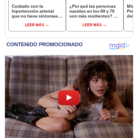
Cuidado con la
¿Por qué las personas
Minsa
hipertensión arterial
nacidas en los 60 y 70
Preve
que no tiene síntomas
son más resilientes? La
del 
iniciales
psicología no relaciona
alert
LEER MÁS
LEER MÁS
su capacidad de
¿Cómo
superar adversidades
deng
con la crianza