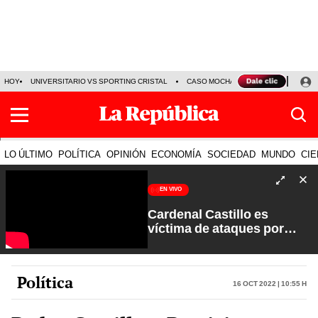
HOY
UNIVERSITARIO VS SPORTING CRISTAL
CASO MOCHASUELDOS
MIGUEL
LO ÚLTIMO
POLÍTICA
OPINIÓN
ECONOMÍA
SOCIEDAD
MUNDO
CIE
EN VIVO
Cardenal Castillo es
víctima de ataques por
sectores extremistas | La
Verdad a Fondo con Pedro
Salinas
Política
16 Oct 2022 | 10:55 h