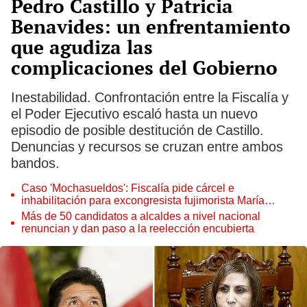
Pedro Castillo y Patricia
Benavides: un enfrentamiento
que agudiza las
complicaciones del Gobierno
Inestabilidad. Confrontación entre la Fiscalía y
el Poder Ejecutivo escaló hasta un nuevo
episodio de posible destitución de Castillo.
Denuncias y recursos se cruzan entre ambos
bandos.
Caso 'Mochasueldos': Fiscalía pide cárcel e
inhabilitación para excongresista fujimorista María
Cordero Jon Tay
Más de 50 candidatos a alcaldes a nivel nacional
renuncian y dan paso a la reelección encubierta