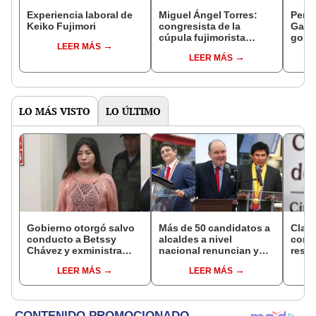
Experiencia laboral de
Miguel Ángel Torres:
Perfi
Keiko Fujimori
congresista de la
Gabin
cúpula fujimorista
gobi
LEER MÁS
controlará el primer año
Fujim
LEER MÁS
del Senado
LO MÁS VISTO
LO ÚLTIMO
Gobierno otorgó salvo
Más de 50 candidatos a
Clau
conducto a Betssy
alcaldes a nivel
conf
Chávez y exministra
nacional renuncian y
resta
viajó a México en la
dan paso a la reelección
relac
LEER MÁS
LEER MÁS
madrugada
encubierta
Mexic
salv
Bets