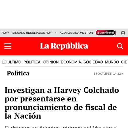
HOY
SINUANO RESULTADOS HOY
ALIANZA LIMA VS SPORT BOYS
JORGE MES
LO ÚLTIMO
POLÍTICA
OPINIÓN
ECONOMÍA
SOCIEDAD
MUNDO
CIE
Política
14 Oct 2022 | 14:12 h
Investigan a Harvey Colchado
por presentarse en
pronunciamiento de fiscal de
la Nación