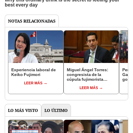
NOTAS RELACIONADAS
Experiencia laboral de
Miguel Ángel Torres:
Perfi
Keiko Fujimori
congresista de la
Gabin
cúpula fujimorista
gobi
LEER MÁS
controlará el primer año
Fujim
LEER MÁS
del Senado
LO MÁS VISTO
LO ÚLTIMO