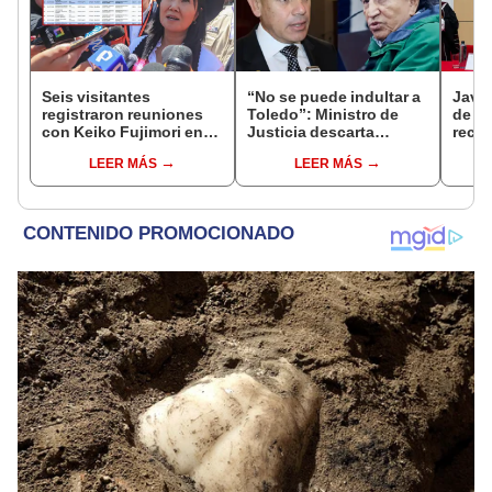
Seis visitantes
“No se puede indultar a
Javie
registraron reuniones
Toledo”: Ministro de
de D
con Keiko Fujimori en
Justicia descarta
recha
las mismas horas que la
beneficio para el
causa
LEER MÁS
LEER MÁS
presidenta se
exmandatario
presi
encontraba en Junín