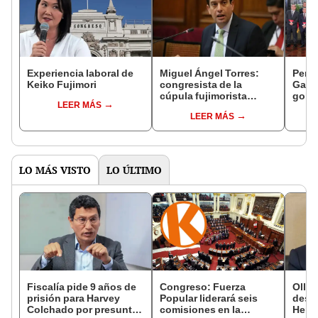
Experiencia laboral de
Miguel Ángel Torres:
Perfi
Keiko Fujimori
congresista de la
Gabin
cúpula fujimorista
gobi
LEER MÁS
controlará el primer año
Fujim
LEER MÁS
del Senado
LO MÁS VISTO
LO ÚLTIMO
Fiscalía pide 9 años de
Congreso: Fuerza
Ollan
prisión para Harvey
Popular liderará seis
destr
Colchado por presunta
comisiones en la
Hered