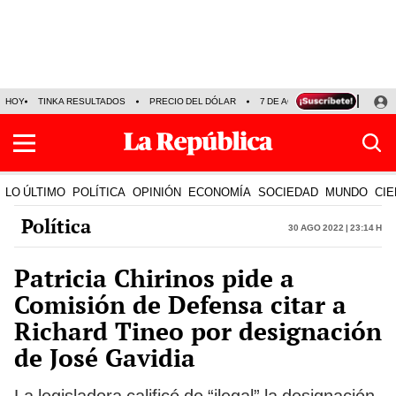
HOY
TINKA RESULTADOS
PRECIO DEL DÓLAR
7 DE AGOSTO
OLLANTA H
LO ÚLTIMO
POLÍTICA
OPINIÓN
ECONOMÍA
SOCIEDAD
MUNDO
CIE
Política
30 Ago 2022 | 23:14 h
Patricia Chirinos pide a
Comisión de Defensa citar a
Richard Tineo por designación
de José Gavidia