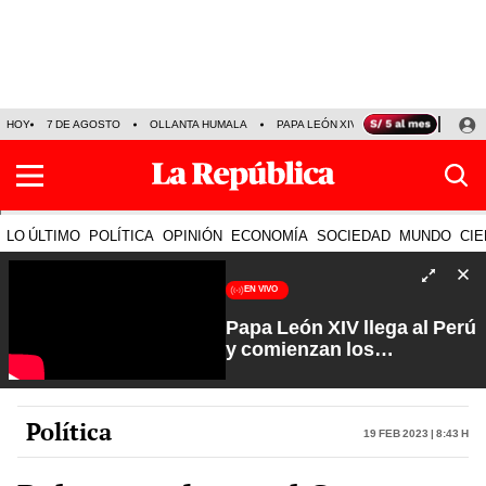
HOY
7 DE AGOSTO
OLLANTA HUMALA
PAPA LEÓN XIV
NALDY SALDAÑA
LO ÚLTIMO
POLÍTICA
OPINIÓN
ECONOMÍA
SOCIEDAD
MUNDO
CIE
EN VIVO
Papa León XIV llega al Perú
y comienzan los
preparativos | Que No Se
Te Olvide con Carlos
Cornejo
Política
19 Feb 2023 | 8:43 h