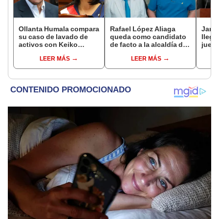
Ollanta Humala compara
Rafael López Aliaga
Janet
su caso de lavado de
queda como candidato
llega
activos con Keiko
de facto a la alcaldía de
juez
Fujimori: "Nosotros no
Lima
autor
LEER MÁS
LEER MÁS
recibimos, ella sí
elimi
recibió"
indep