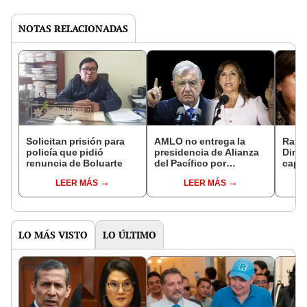
NOTAS RELACIONADAS
Solicitan prisión para
AMLO no entrega la
Rafae
policía que pidió
presidencia de Alianza
Dina 
renuncia de Boluarte
del Pacífico por
capaz
respaldar golpe de
país,
LEER MÁS
LEER MÁS
Castillo, dice Cancillería
peruana
LO MÁS VISTO
LO ÚLTIMO