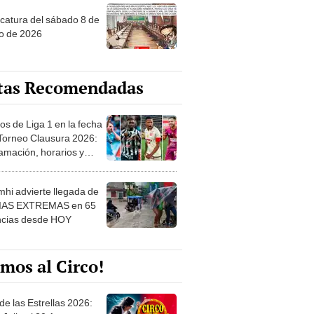
tas Recomendadas
os de Liga 1 en la fecha
 Torneo Clausura 2026:
amación, horarios y
 ver
hi advierte llegada de
IAS EXTREMAS en 65
ncias desde HOY
mos al Circo!
de las Estrellas 2026:
 Julio al 30 Agosto.
e de las Leyendas - San
l