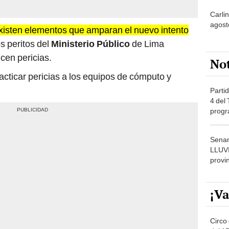
os peritos del
Ministerio Público
de Lima
cen pericias.
No
cticar pericias a los equipos de cómputo y
Partid
4 del
progr
dónde
Senam
LLUV
provi
¡Va
Circo 
del 15
Parqu
Migue
que, además, subsisten los
peligros de fuga
y