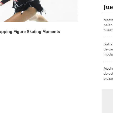
Maste
palab
nuest
Solita
de ca
moda.
demue
Ajedre
de es
piezas
consi