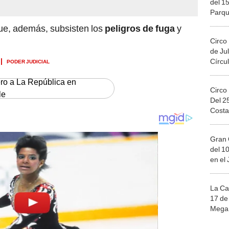
Circo
de Jul
PODER JUDICIAL
Círcul
ero a La República en
Circo
le
Del 2
Costa
Gran 
del 10
en el
La Ca
17 de 
Mega 
Ju