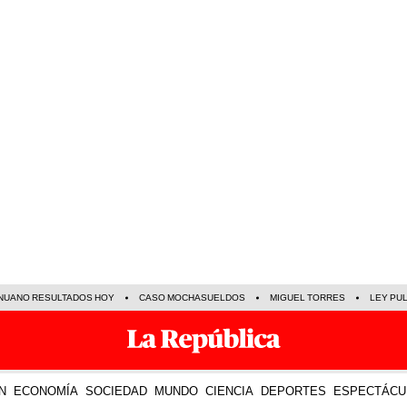
NUANO RESULTADOS HOY
CASO MOCHASUELDOS
MIGUEL TORRES
LEY PU
N
ECONOMÍA
SOCIEDAD
MUNDO
CIENCIA
DEPORTES
ESPECTÁCU
TE R
04 Ago 2022 | 7:46 h