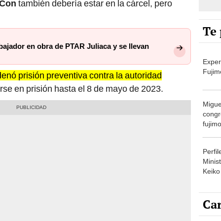
Te 
bajador en obra de PTAR Juliaca y se llevan
Exper
Fujim
nó prisión preventiva contra la autoridad
e en prisión hasta el 8 de mayo de 2023.
Migue
congr
fujimo
prime
Perfi
Minist
Keiko
Car
Carli
agost
existen elementos que amparan el nuevo intento