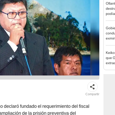
2026
Gobie
condu
exmin
la m
Keiko
que G
extra
Cháve
nuest
Compartir
ho declaró fundado el requerimiento del fiscal
ampliación de la prisión preventiva del
Luque Chayña
y su asesor
Jhon Martínez