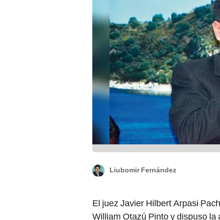
Liubomir Fernández
El juez Javier Hilbert Arpasi Pac
William Otazú Pinto y dispuso la 
exgobernador de Puno Agustín 
Molina
.