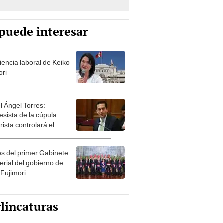
puede interesar
iencia laboral de Keiko
ori
l Ángel Torres:
esista de la cúpula
rista controlará el
r año del Senado
les del primer Gabinete
erial del gobierno de
 Fujimori
lincaturas
ncatura del sábado 8 de
o de 2026