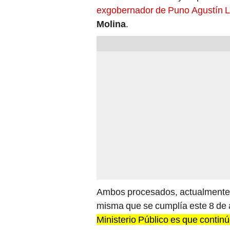
Ambos procesados, actualmente, 
misma que se cumplía este 8 de
Ministerio Público es que conti
empresario chino
Chen Junkun
sigue prófugo.