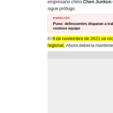
PUEDES VER:
Puno: delincuentes disparan a tra
costoso equipo
El
8 de noviembre de 2021 se orde
regional.
Ahora debería manteners
El magistrado consideró que
sí 