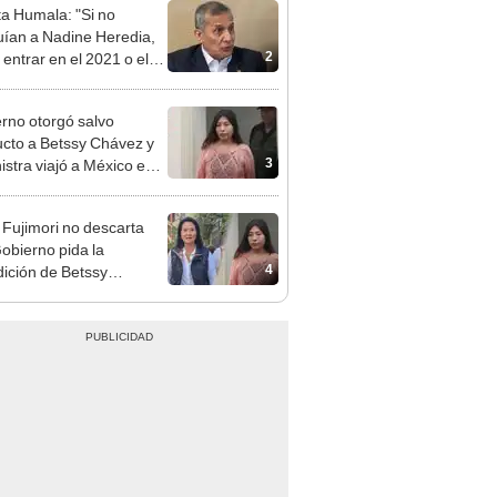
"
rno otorgó salvo
cto a Betssy Chávez y
3
istra viajó a México en
adrugada
 Fujimori no descarta
obierno pida la
4
dición de Betssy
z: "Está dentro de
ras facultades"