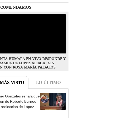
NTA HUMALA EN VIVO RESPONDE Y
RAMPA DE LÓPEZ ALIAGA | SIN
N CON ROSA MARÍA PALACIOS
 MÁS VISTO
LO ÚLTIMO
er Gonzáles señala que
ión de Roberto Burneo
1
 reelección de López
a no representan al JNE
ta Humala: "Si no
uían a Nadine Heredia,
2
 entrar en el 2021 o el