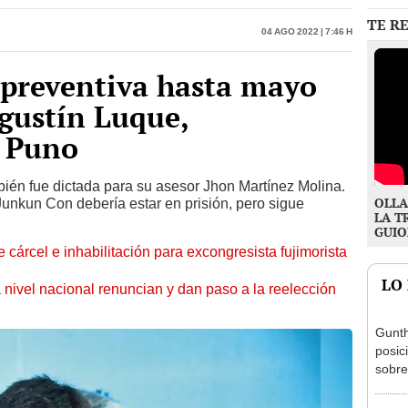
 preventiva hasta mayo
gustín Luque,
 Puno
bién fue dictada para su asesor Jhon Martínez Molina.
OLLA
Junkun Con debería estar en prisión, pero sigue
LA T
GUIO
 cárcel e inhabilitación para excongresista fujimorista
LO
 nivel nacional renuncian y dan paso a la reelección
Gunth
posic
sobre
Aliag
Ollan
destr
podía