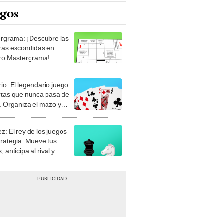
rgrama: ¡Descubre las
ras escondidas en
ro Mastergrama!
rio: El legendario juego
rtas que nunca pasa de
 Organiza el mazo y
stra tu habilidad.
z: El rey de los juegos
trategia. Mueve tus
, anticipa al rival y
gue el jaque mate.