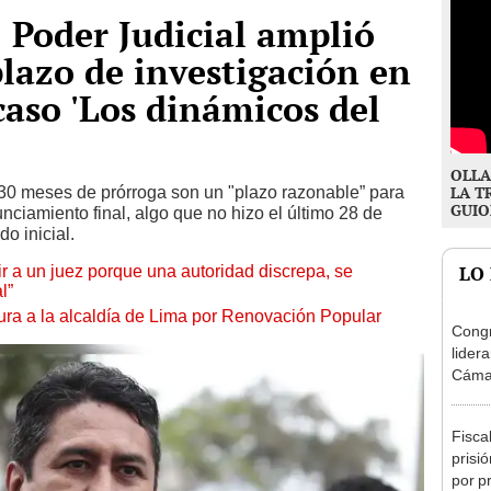
 Poder Judicial amplió
plazo de investigación en
caso 'Los dinámicos del
OLLA
30 meses de prórroga son un "plazo razonable” para
LA T
GUIO
nciamiento final, algo que no hizo el último 28 de
do inicial.
tuir a un juez porque una autoridad discrepa, se
LO
l”
ura a la alcaldía de Lima por Renovación Popular
Congr
lider
Cáma
Fisca
prisi
por p