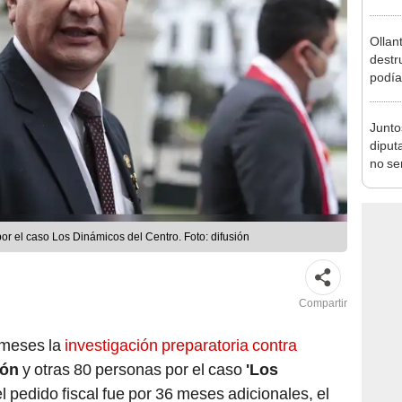
incom
ideol
Ollan
destr
podía
2026
Junto
diput
no se
de Ét
or el caso Los Dinámicos del Centro. Foto: difusión
Compartir
 meses la
investigación preparatoria contra
rón
y otras 80 personas por el caso
'Los
 el pedido fiscal fue por 36 meses adicionales, el