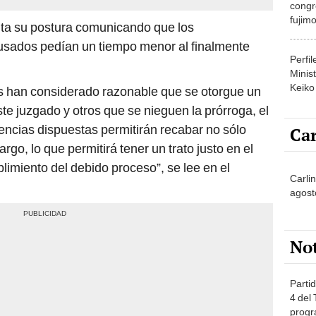
congr
fujimo
ta su postura comunicando que los
prime
cusados pedían un tiempo menor al finalmente
Perfi
Minist
Keiko
s han considerado razonable que se otorgue un
te juzgado y otros que se nieguen la prórroga, el
encias dispuestas permitirán recabar no sólo
Car
go, lo que permitirá tener un trato justo en el
imiento del debido proceso”, se lee en el
Carli
agost
No
Partid
4 del
progr