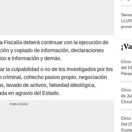
dónde
Senam
LLUV
provi
a Fiscalía deberá continuar con la ejecución de
¡Va
cción y copiado de información, declaraciones
tos e información y demás.
Circo 
del 15
r la culpabilidad o no de los investigados por los
Parqu
n criminal, cohecho pasivo propio, negociación
Migue
as, lavado de activos, falsedad ideológica,
Circo
ada en agravio del Estado.
de Jul
Círcul
Circo
Del 2
Costa