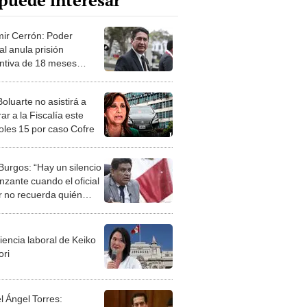
puede interesar
mir Cerrón: Poder
al anula prisión
ntiva de 18 meses
a prófugo líder de Perú
 en caso Antalsis
oluarte no asistirá a
ar a la Fiscalía este
oles 15 por caso Cofre
Burgos: “Hay un silencio
nzante cuando el oficial
 no recuerda quién
gó el CV de Jorge Torres
ia”
iencia laboral de Keiko
ori
l Ángel Torres: