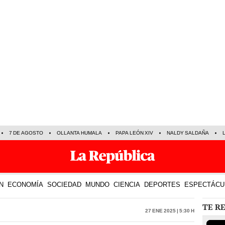
7 DE AGOSTO
OLLANTA HUMALA
PAPA LEÓN XIV
NALDY SALDAÑA
N
ECONOMÍA
SOCIEDAD
MUNDO
CIENCIA
DEPORTES
ESPECTÁCU
TE R
27 Ene 2025 | 5:30 h