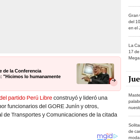
Gran 
del 10
en el
La Ca
17 de 
Mega 
e de la Conferencia
Ju
io: "Hicimos lo humanamente
Maste
el partido Perú Libre
construyó y lideró una
palab
 por funcionarios del GORE Junín y otros,
nuest
al de Transportes y Comunicaciones de la citada
Solita
de ca
moda.