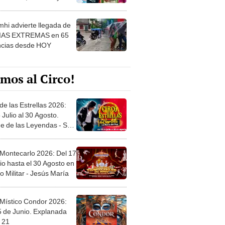
 ver
hi advierte llegada de
IAS EXTREMAS en 65
ncias desde HOY
mos al Circo!
de las Estrellas 2026:
 Julio al 30 Agosto.
e de las Leyendas - San
l
 Montecarlo 2026: Del 17
io hasta el 30 Agosto en
o Militar - Jesús María
 Místico Condor 2026:
5 de Junio. Explanada
 21