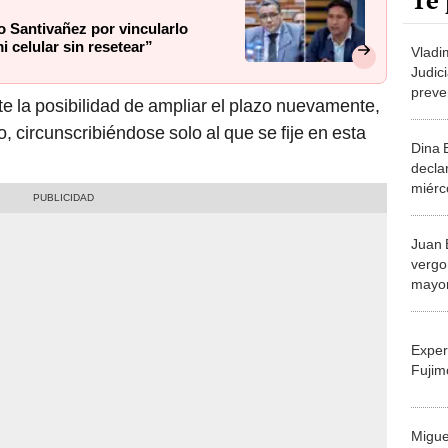
Te 
o Santivañez por vincularlo
 celular sin resetear”
Vladi
Judici
preve
te la posibilidad de ampliar el plazo nuevamente,
contr
, circunscribiéndose solo al que se fije en esta
Libre
Dina B
declar
miérc
Juan 
vergo
mayor
entre
Sarav
Exper
Fujim
Migue