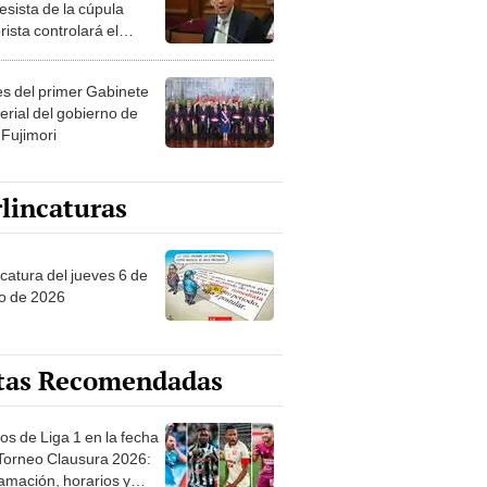
esista de la cúpula
rista controlará el
r año del Senado
les del primer Gabinete
erial del gobierno de
 Fujimori
lincaturas
ncatura del jueves 6 de
o de 2026
tas Recomendadas
os de Liga 1 en la fecha
 Torneo Clausura 2026:
amación, horarios y