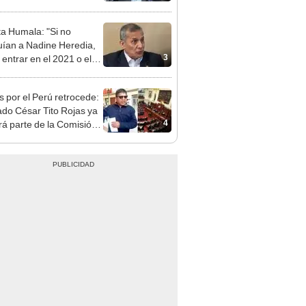
patible y falsedad
ógica
ta Humala: "Si no
uían a Nadine Heredia,
3
 entrar en el 2021 o el
"
s por el Perú retrocede:
ado César Tito Rojas ya
4
rá parte de la Comisión
ica