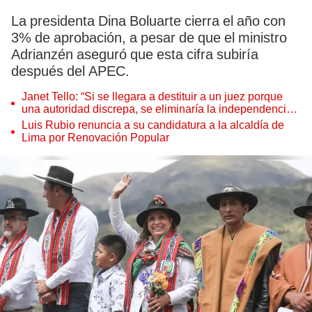
La presidenta Dina Boluarte cierra el año con
3% de aprobación, a pesar de que el ministro
Adrianzén aseguró que esta cifra subiría
después del APEC.
Janet Tello: “Si se llegara a destituir a un juez porque
una autoridad discrepa, se eliminaría la independencia
judicial”
Luis Rubio renuncia a su candidatura a la alcaldía de
Lima por Renovación Popular