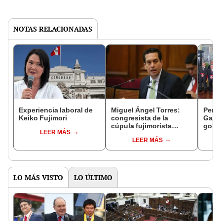
NOTAS RELACIONADAS
Experiencia laboral de
Miguel Ángel Torres:
Perfi
Keiko Fujimori
congresista de la
Gabin
cúpula fujimorista
gobi
LEER MÁS
controlará el primer año
Fujim
LEER MÁS
del Senado
LO MÁS VISTO
LO ÚLTIMO