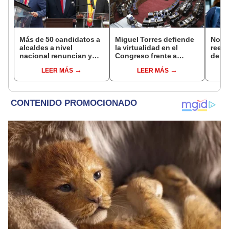
Más de 50 candidatos a
Miguel Torres defiende
Norm
alcaldes a nivel
la virtualidad en el
reele
nacional renuncian y
Congreso frente a
de Ló
dan paso a la reelección
proyecto de ley que
Jurad
LEER MÁS
LEER MÁS
encubierta
plantea la
sacar
presencialidad