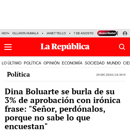
HOY
OLLANTA HUMALA
JANET TELLO
7 DE AGOSTO
TINKA RESULTADOS
LO ÚLTIMO
POLÍTICA
OPINIÓN
ECONOMÍA
SOCIEDAD
MUNDO
CIE
Política
20 Dic 2024 | 16:30 h
Dina Boluarte se burla de su
3% de aprobación con irónica
frase: "Señor, perdónalos,
porque no sabe lo que
encuestan"