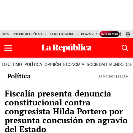
HOY
PRECIO DEL DÓLAR
KENJI FUJIMORI
PLAZA VEA
FERIADOS
KE
LO ÚLTIMO
POLÍTICA
OPINIÓN
ECONOMÍA
SOCIEDAD
MUNDO
CIE
Política
19 Dic 2024 | 18:31 h
Fiscalía presenta denuncia
constitucional contra
congresista Hilda Portero por
presunta concusión en agravio
del Estado