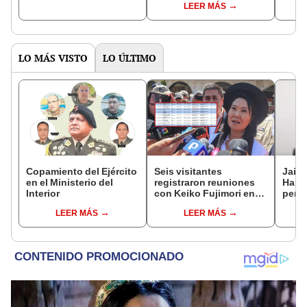
LEER MÁS
del Senado
LO MÁS VISTO
LO ÚLTIMO
Copamiento del Ejército
Seis visitantes
Jaim
en el Ministerio del
registraron reuniones
Harv
Interior
con Keiko Fujimori en
perse
las mismas horas que la
horri
LEER MÁS
LEER MÁS
presidenta se
encontraba en Junín