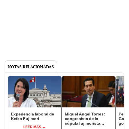
NOTAS RELACIONADAS
Experiencia laboral de
Miguel Ángel Torres:
Perfi
Keiko Fujimori
congresista de la
Gabin
cúpula fujimorista
gobi
LEER MÁS
controlará el primer año
Fujim