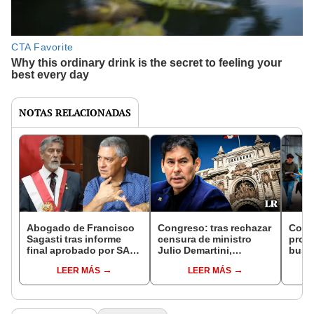
NOTAS RELACIONADAS
Abogado de Francisco
Congreso: tras rechazar
Cong
Sagasti tras informe
censura de ministro
proye
final aprobado por SAC:
Julio Demartini,
busca
"Nos prepararemos para
aprueban interpelarlo
coleg
LEER MÁS
LEER MÁS
defendernos"
por caso Qali Warma
en el
priv