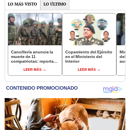
LO MÁS VISTO
LO ÚLTIMO
Cancillería anuncia la
Copamiento del Ejército
Miemb
muerte de 11
en el Ministerio del
del 
compatriotas: reportan
Interior
aume
114 desaparecidos y 3
"Ojal
LEER MÁS
LEER MÁS
capturados por Ucrania
plan