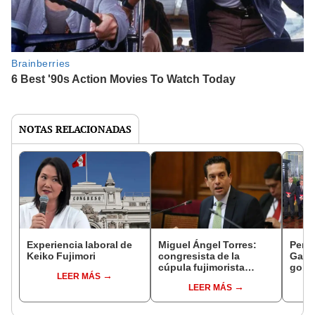
NOTAS RELACIONADAS
Experiencia laboral de
Miguel Ángel Torres:
Perfi
Keiko Fujimori
congresista de la
Gabin
cúpula fujimorista
gobi
LEER MÁS
controlará el primer año
Fujim
LEER MÁS
del Senado