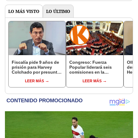
LO MÁS VISTO
LO ÚLTIMO
Fiscalía pide 9 años de
Congreso: Fuerza
Ollan
prisión para Harvey
Popular liderará seis
destr
Colchado por presunta
comisiones en la
Hered
negociación
Cámara de Diputados
el 20
LEER MÁS
LEER MÁS
incompatible y falsedad
ideológica