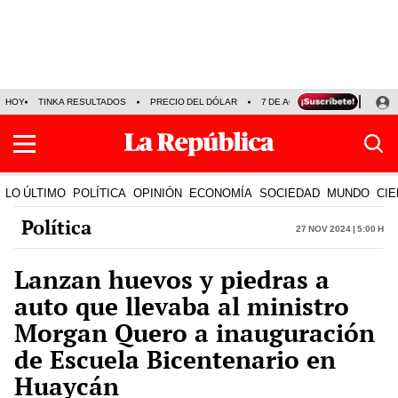
HOY
TINKA RESULTADOS
PRECIO DEL DÓLAR
7 DE AGOSTO
OLLANTA H
LO ÚLTIMO
POLÍTICA
OPINIÓN
ECONOMÍA
SOCIEDAD
MUNDO
CIE
Política
27 Nov 2024 | 5:00 h
Lanzan huevos y piedras a
auto que llevaba al ministro
Morgan Quero a inauguración
de Escuela Bicentenario en
Huaycán