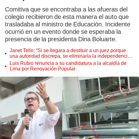
Comitiva que se encontraba a las afueras del
colegio recibieron de esta manera el auto que
trasladaba al ministro de Educación. Incidente
ocurrió en un evento donde se esperaba la
presencia de la presidenta Dina Boluarte.
Janet Tello: “Si se llegara a destituir a un juez porque
una autoridad discrepa, se eliminaría la independencia
judicial”
Luis Rubio renuncia a su candidatura a la alcaldía de
Lima por Renovación Popular