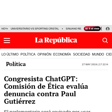
HOY
UNIVERSITARIO VS SPORTING CRISTAL
SINUANO RESULTADOS HOY
CA
LO ÚLTIMO
POLÍTICA
OPINIÓN
ECONOMÍA
SOCIEDAD
MUNDO
CIE
Política
27 May 2024 | 17:22 h
Congresista ChatGPT:
Comisión de Ética evalúa
denuncia contra Paul
Gutiérrez