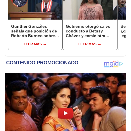
Gunther Gonzáles
Gobierno otorgó salvo
Bets
señala que posición de
conducto a Betssy
¿quié
Roberto Burneo sobre
Chávez y exministra
legis
reelección de López
viajó a México en la
Libre
LEER MÁS
LEER MÁS
Aliaga no representan al
madrugada
favor
JNE