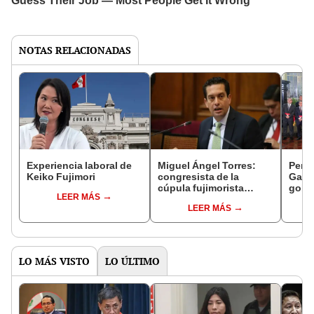
NOTAS RELACIONADAS
Experiencia laboral de
Miguel Ángel Torres:
Perfi
Keiko Fujimori
congresista de la
Gabin
cúpula fujimorista
gobi
LEER MÁS
controlará el primer año
Fujim
LEER MÁS
del Senado
LO MÁS VISTO
LO ÚLTIMO