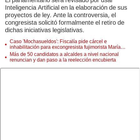
El parlamentario será revisado por usar
Inteligencia Artificial en la elaboración de sus
proyectos de ley. Ante la controversia, el
congresista solicitó formalmente el retiro de
dichas iniciativas legislativas.
Caso 'Mochasueldos': Fiscalía pide cárcel e
inhabilitación para excongresista fujimorista María
Cordero Jon Tay
Más de 50 candidatos a alcaldes a nivel nacional
renuncian y dan paso a la reelección encubierta