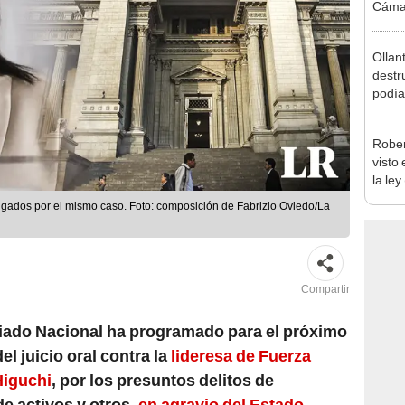
Ollan
destr
podía
2026
Rober
visto
la ley
toda l
tigados por el mismo caso. Foto: composición de Fabrizio Oviedo/La
Compartir
iado Nacional ha programado para el próximo
del juicio oral contra la
lideresa de Fuerza
Higuchi
, por los presuntos delitos de
de activos y otros,
en agravio del Estado
.