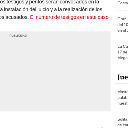
 instalación del juicio y a la realización de los
los acusados.
El número de testigos en este caso
Gran 
del 10
en el
La Ca
17 de 
Mega 
Ju
Maste
palab
nuest
Solita
de ca
moda.