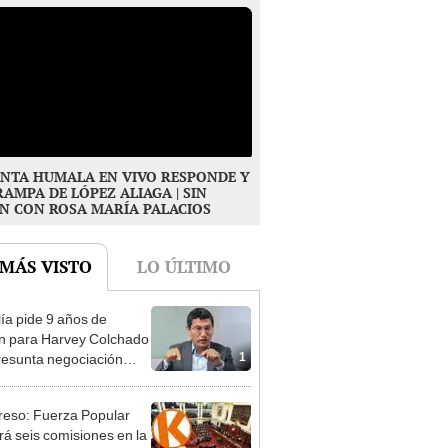
NTA HUMALA EN VIVO RESPONDE Y
RAMPA DE LÓPEZ ALIAGA | SIN
N CON ROSA MARÍA PALACIOS
 MÁS VISTO
LO ÚLTIMO
lía pide 9 años de
ón para Harvey Colchado
1
resunta negociación
patible y falsedad
ógica
eso: Fuerza Popular
ará seis comisiones en la
2
ra de Diputados