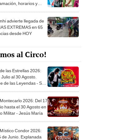
 ver
hi advierte llegada de
IAS EXTREMAS en 65
ncias desde HOY
mos al Circo!
de las Estrellas 2026:
 Julio al 30 Agosto.
e de las Leyendas - San
l
 Montecarlo 2026: Del 17
io hasta el 30 Agosto en
o Militar - Jesús María
 Místico Condor 2026:
5 de Junio. Explanada
 21