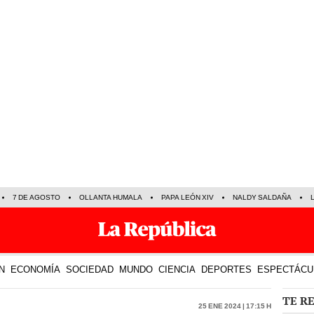
7 DE AGOSTO
OLLANTA HUMALA
PAPA LEÓN XIV
NALDY SALDAÑA
N
ECONOMÍA
SOCIEDAD
MUNDO
CIENCIA
DEPORTES
ESPECTÁCU
TE R
25 Ene 2024 | 17:15 h