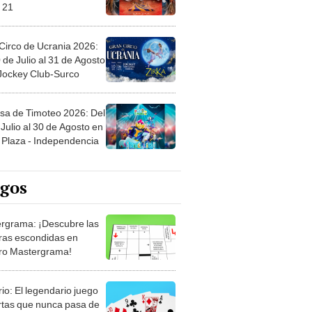
Circo de Ucrania 2026:
 de Julio al 31 de Agosto
 Jockey Club-Surco
sa de Timoteo 2026: Del
Julio al 30 de Agosto en
Plaza - Independencia
egos
rgrama: ¡Descubre las
ras escondidas en
ro Mastergrama!
rio: El legendario juego
rtas que nunca pasa de
 Organiza el mazo y