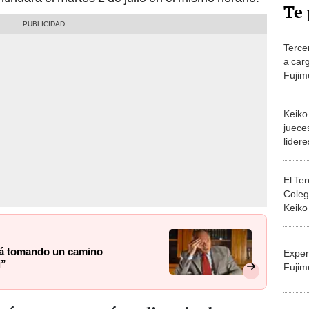
Te 
Terce
a carg
Fujim
Keiko
jueces
lider
El Te
Colegi
Keiko
Fuerz
stá tomando un camino
Exper
i”
Fujim
qué se programó audiencia de
Migue