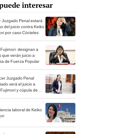
puede interesar
r Juzgado Penal estará
o del juicio contra Keiko
ori por caso Cócteles
 Fujimori: designan a
 que verán juicio a
esa de Fuerza Popular
rcer Juzgado Penal
ado verá el juicio a
 Fujimori y cúpula de
a Popular
iencia laboral de Keiko
ori
l Ángel Torres: