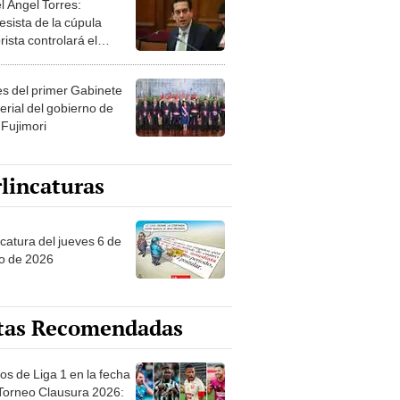
esista de la cúpula
rista controlará el
r año del Senado
les del primer Gabinete
erial del gobierno de
 Fujimori
lincaturas
ncatura del jueves 6 de
o de 2026
tas Recomendadas
os de Liga 1 en la fecha
 Torneo Clausura 2026:
amación, horarios y