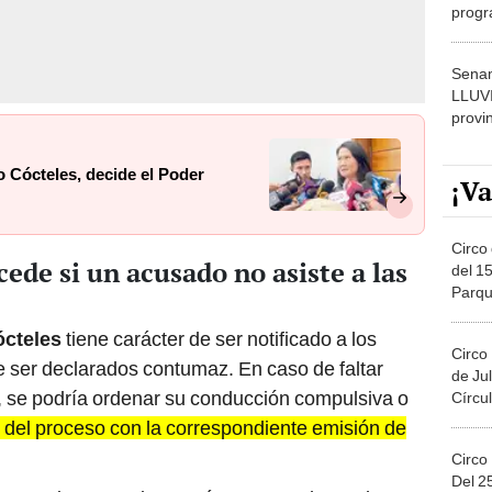
dónde
Senam
LLUV
provi
so Cócteles, decide el Poder
¡Va
Circo 
ede si un acusado no asiste a las
del 15
Parqu
Migue
ócteles
tiene carácter de ser notificado a los
Circo
 ser declarados contumaz. En caso de faltar
de Jul
a, se podría ordenar su conducción compulsiva o
Círcul
l del proceso con la correspondiente emisión de
Circo
Del 2
los testigos y peritos serán convocados en la
Costa