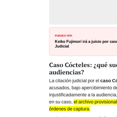
PUEDES VER:
Keiko Fujimori irá a juicio por ca
Judicial
Caso Cócteles: ¿qué suc
audiencias?
La citación judicial por el
caso C
acusados, bajo apercibimiento de
injustificadamente a la audienci
en su caso,
el archivo provisiona
órdenes de captura.
De igual manera, se explicó que 