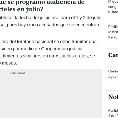
congr
cteles en julio?
fujimo
lecer la fecha del juicio oral para el 1 y 2 de julio
prime
aso, pues hay cinco acusados que se encuentran
Perfi
Minist
Keiko
era del territorio nacional se debe tramitar una
residen por medio de Cooperación judicial
Car
dimientos similares en otros juicios orales, se
o meses.
Carli
agost
No
Partid
4 del
progr