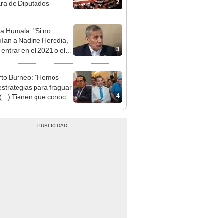
ta Humala: "Si no
uían a Nadine Heredia,
3
 entrar en el 2021 o el
"
to Burneo: "Hemos
 estrategias para fraguar
4
 (...) Tienen que conocer
a lista"