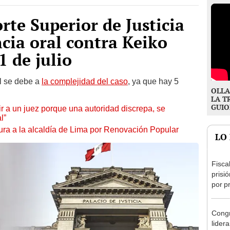
rte Superior de Justicia
cia oral contra Keiko
1 de julio
al se debe a
la complejidad del caso
, ya que hay 5
OLLA
LA T
GUIO
tuir a un juez porque una autoridad discrepa, se
l”
ura a la alcaldía de Lima por Renovación Popular
LO
Fisca
prisi
por p
incom
ideol
Congr
lider
Cáma