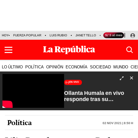
HOY
FUERZA POPULAR
LUIS RUBIO
JANET TELLO
PRECIO DEL DÓLAR
LO ÚLTIMO
POLÍTICA
OPINIÓN
ECONOMÍA
SOCIEDAD
MUNDO
CIE
EN VIVO
Ollanta Humala en vivo
responde tras su
excarcelación | Sin Guion
con Rosa María Palacios
Política
02 Nov 2021 | 8:50 h