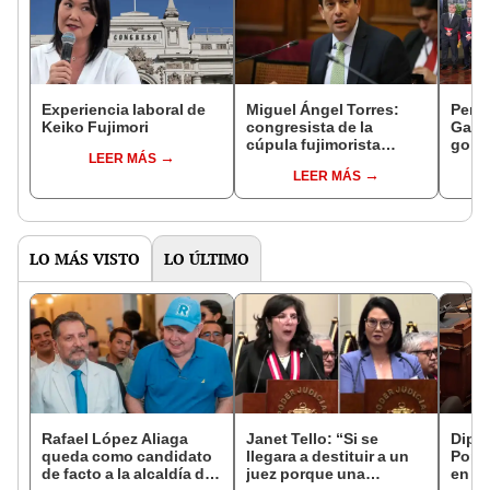
Experiencia laboral de
Miguel Ángel Torres:
Perfi
Keiko Fujimori
congresista de la
Gabin
cúpula fujimorista
gobi
LEER MÁS
controlará el primer año
Fujim
LEER MÁS
del Senado
LO MÁS VISTO
LO ÚLTIMO
Rafael López Aliaga
Janet Tello: “Si se
Dipu
queda como candidato
llegara a destituir a un
Popu
de facto a la alcaldía de
juez porque una
en el