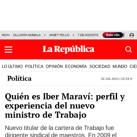
HOY
OLLANTA HUMALA
JANET TELLO
7 DE AGOSTO
TINKA RESULTADOS
LO ÚLTIMO
POLÍTICA
OPINIÓN
ECONOMÍA
SOCIEDAD
MUNDO
CIE
Política
30 Jul 2021 | 12:03 h
Quién es Iber Maraví: perfil y
experiencia del nuevo
ministro de Trabajo
Nuevo titular de la cartera de Trabajo fue
dirigente sindical de maestros. En 2009 el