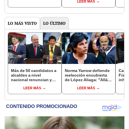
LEER MÁS
del Senado
LO MÁS VISTO
LO ÚLTIMO
Más de 50 candidatos a
Norma Yarrow defiende
Caso
alcaldes a nivel
reelección encubierta
Fisca
nacional renuncian y
de López Aliaga: "Allá el
inhab
dan paso a la reelección
Jurado que se deja
exco
LEER MÁS
LEER MÁS
encubierta
sacar la vuelta"
fujim
Cord