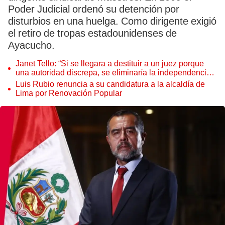
Poder Judicial ordenó su detención por
disturbios en una huelga. Como dirigente exigió
el retiro de tropas estadounidenses de
Ayacucho.
Janet Tello: “Si se llegara a destituir a un juez porque
una autoridad discrepa, se eliminaría la independencia
judicial”
Luis Rubio renuncia a su candidatura a la alcaldía de
Lima por Renovación Popular