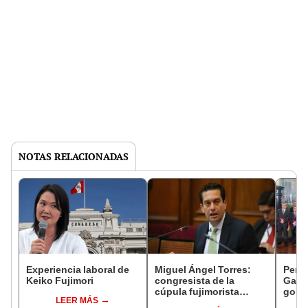
NOTAS RELACIONADAS
Experiencia laboral de
Miguel Ángel Torres:
Perfi
Keiko Fujimori
congresista de la
Gabin
cúpula fujimorista
gobi
LEER MÁS
controlará el primer año
Fujim