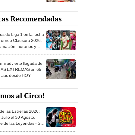
tas Recomendadas
os de Liga 1 en la fecha
 Torneo Clausura 2026:
amación, horarios y
 ver
hi advierte llegada de
IAS EXTREMAS en 65
ncias desde HOY
mos al Circo!
de las Estrellas 2026:
 Julio al 30 Agosto.
e de las Leyendas - San
l