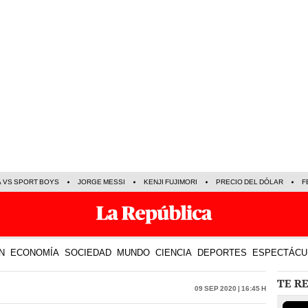
A VS SPORT BOYS
JORGE MESSI
KENJI FUJIMORI
PRECIO DEL DÓLAR
F
N
ECONOMÍA
SOCIEDAD
MUNDO
CIENCIA
DEPORTES
ESPECTÁCU
TE R
09 Sep 2020 | 16:45 h