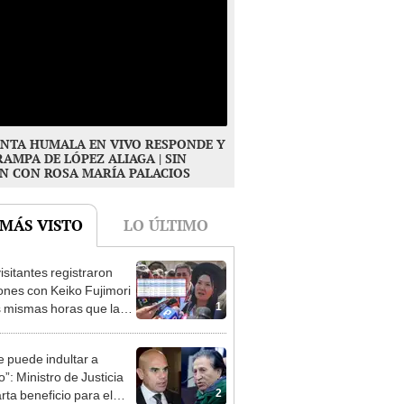
NTA HUMALA EN VIVO RESPONDE Y
RAMPA DE LÓPEZ ALIAGA | SIN
N CON ROSA MARÍA PALACIOS
 MÁS VISTO
LO ÚLTIMO
isitantes registraron
ones con Keiko Fujimori
1
s mismas horas que la
denta se encontraba en
e puede indultar a
”: Ministro de Justicia
2
rta beneficio para el