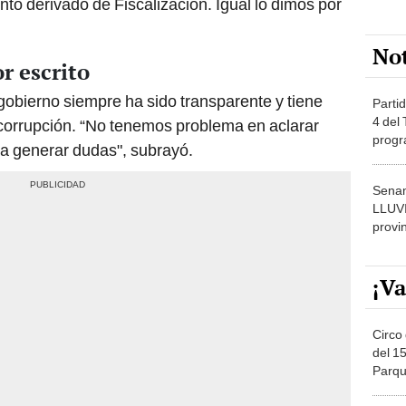
to derivado de Fiscalización. Igual lo dimos por
No
r escrito
 gobierno siempre ha sido transparente y tiene
Partid
4 del
 corrupción. “No tenemos problema en aclarar
progr
da generar dudas", subrayó.
dónde
Senam
LLUV
provi
¡Va
Circo 
del 15
Parqu
Migue