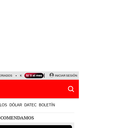
ERIADOS
KEIKO FUJIMORI
NALDY SALDAÑA
INICIAR SESIÓN
JAVIER MILEI
PARTIDOS DE
LOS
DÓLAR
DATEC
BOLETÍN
ECOMENDAMOS