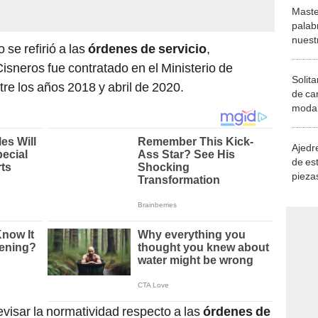
Maste
palab
nuest
 se refirió a las
órdenes de servicio
,
sneros fue contratado en el Ministerio de
Solita
re los años 2018 y abril de 2020.
de ca
moda.
demue
Ajedre
de es
piezas
consi
visar la normatividad respecto a las
órdenes de