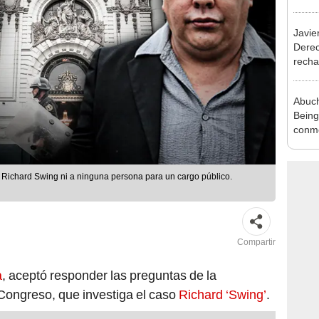
exma
Javie
Dere
recha
otorg
Argen
Abuch
Being
conme
de Ju
 Richard Swing ni a ninguna persona para un cargo público.
Compartir
a
, aceptó responder las preguntas de la
Congreso, que investiga el caso
Richard ‘Swing’
.