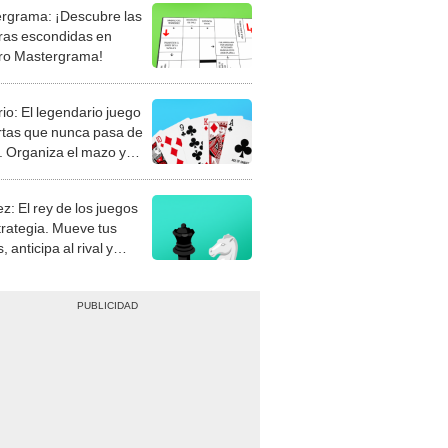
rgrama: ¡Descubre las
ras escondidas en
ro Mastergrama!
rio: El legendario juego
rtas que nunca pasa de
 Organiza el mazo y
stra tu habilidad.
z: El rey de los juegos
trategia. Mueve tus
, anticipa al rival y
gue el jaque mate.