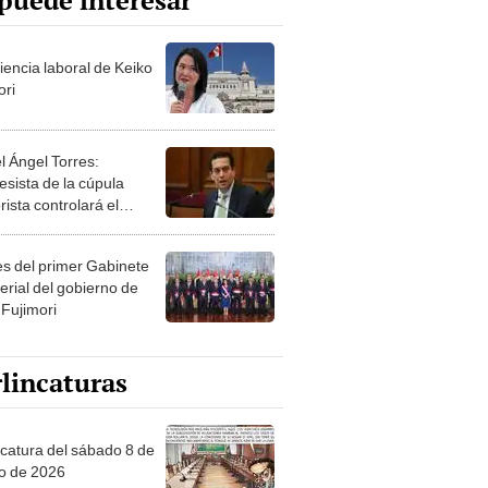
puede interesar
iencia laboral de Keiko
ori
l Ángel Torres:
esista de la cúpula
rista controlará el
r año del Senado
les del primer Gabinete
erial del gobierno de
 Fujimori
lincaturas
ncatura del sábado 8 de
o de 2026