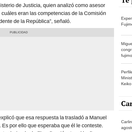
Te 
nisterio de Justicia, quien analizó como asesor
ó cuáles eran las competencias de la Comisión
Exper
idente de la República”, señaló.
Fujim
Migue
congr
fujimo
prime
Perfi
Minist
Keiko
Car
xplicó que esa respuesta la trasladó a Manuel
Carli
 Es por ello que esperaba que él le conteste.
agost