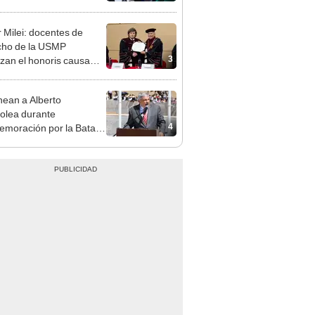
ndatario
r Milei: docentes de
cho de la USMP
3
zan el honoris causa
ado al presidente de
tina
ean a Alberto
olea durante
4
moración por la Batalla
nín