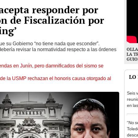
acepta responder por
ón de Fiscalización por
ing’
ue su Gobierno “no tiene nada que esconder”.
OLLA
ería revisar la normatividad respecto a las órdenes
LA T
GUIO
endas en Junín, pero damnificados del sismo se
LO
 de la USMP rechazan el honoris causa otorgado al
Seis v
reuni
en la
presi
Junín
“No s
Toledo
desca