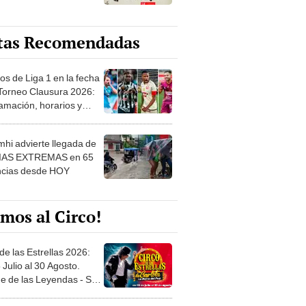
tas Recomendadas
os de Liga 1 en la fecha
 Torneo Clausura 2026:
amación, horarios y
 ver
hi advierte llegada de
IAS EXTREMAS en 65
ncias desde HOY
mos al Circo!
de las Estrellas 2026:
 Julio al 30 Agosto.
e de las Leyendas - San
l