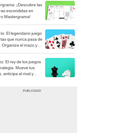
rgrama: ¡Descubre las
ras escondidas en
ro Mastergrama!
rio: El legendario juego
rtas que nunca pasa de
 Organiza el mazo y
stra tu habilidad.
z: El rey de los juegos
trategia. Mueve tus
, anticipa al rival y
gue el jaque mate.