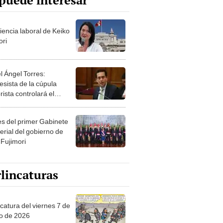
puede interesar
iencia laboral de Keiko
ori
l Ángel Torres:
esista de la cúpula
rista controlará el
r año del Senado
les del primer Gabinete
erial del gobierno de
 Fujimori
lincaturas
catura del viernes 7 de
o de 2026