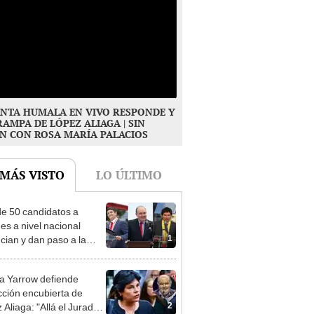
NTA HUMALA EN VIVO RESPONDE Y
RAMPA DE LÓPEZ ALIAGA | SIN
N CON ROSA MARÍA PALACIOS
 MÁS VISTO
LO ÚLTIMO
e 50 candidatos a
des a nivel nacional
1
cian y dan paso a la
cción encubierta
 Yarrow defiende
cción encubierta de
2
 Aliaga: "Allá el Jurado