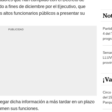
 a fines de diciembre por el Ejecutivo, que
os altos funcionarios públicos a presentar su
No
Partid
4 del
progr
dónde
Senam
LLUV
provi
¡Va
Circo 
del 15
egar dicha información a más tardar en un plazo
Parqu
Migue
umen sus funciones.