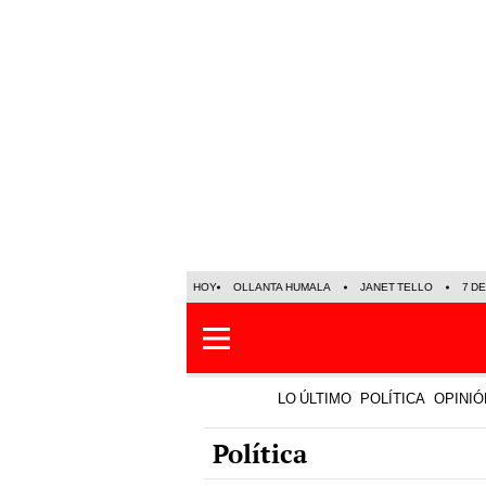
HOY
OLLANTA HUMALA
JANET TELLO
7 D
LO ÚLTIMO
POLÍTICA
OPINIÓ
Política