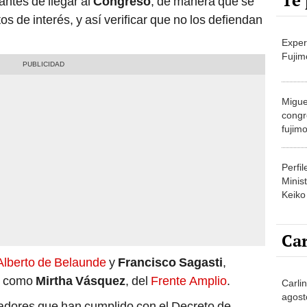
Te 
antes de llegar al
Congreso
, de manera que se
tos de interés, y así verificar que no los defiendan
Exper
Fujim
Migue
congr
fujimo
prime
Perfi
Minist
Keiko
Car
Alberto de Belaunde
y
Francisco Sagasti
,
sí como
Mirtha Vásquez
, del
Frente Amplio
.
Carlin
agost
sladores que han cumplido con el Decreto de