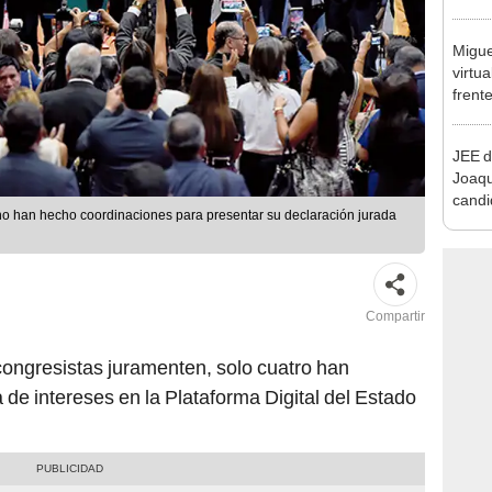
que s
Migue
virtu
frent
plant
JEE d
Joaq
candi
no han hecho coordinaciones para presentar su declaración jurada
regio
Compartir
congresistas juramenten, solo cuatro han
 de intereses en la Plataforma Digital del Estado