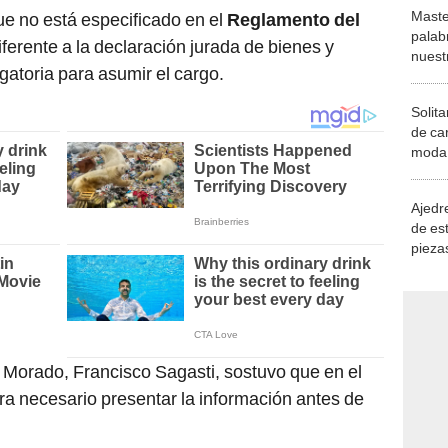
Maste
e no está especificado en el
Reglamento del
palab
diferente a la declaración jurada de bienes y
nuest
gatoria para asumir el cargo.
Solita
de ca
moda.
demue
Ajedre
de es
piezas
consi
o Morado, Francisco Sagasti, sostuvo que en el
ra necesario presentar la información antes de