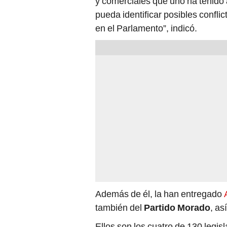
y comerciales que uno ha tenido 
pueda identificar posibles conflic
en el Parlamento”, indicó.
Además de él, la han entregado
también del
Partido Morado
, a
Ellos son los cuatro de 130 legi