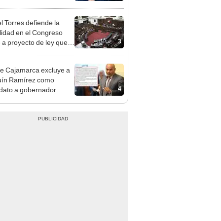
e deja sacar la vuelta"
l Torres defiende la
alidad en el Congreso
3
e a proyecto de ley que
ea la presencialidad
e Cajamarca excluye a
uín Ramírez como
4
dato a gobernador
nal por ocultar sentencia