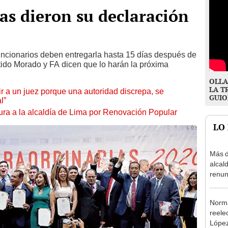
tas dieron su declaración
funcionarios deben entregarla hasta 15 días después de
tido Morado y FA dicen que lo harán la próxima
OLLA
LA T
tuir a un juez porque una autoridad discrepa, se
GUIO
l”
ura a la alcaldía de Lima por Renovación Popular
LO
Más d
alcal
renun
reele
Norma
reele
López