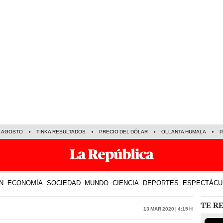
E AGOSTO
TINKA RESULTADOS
PRECIO DEL DÓLAR
OLLANTA HUMALA
P
N
ECONOMÍA
SOCIEDAD
MUNDO
CIENCIA
DEPORTES
ESPECTÁCU
TE R
13 Mar 2020 | 4:15 h