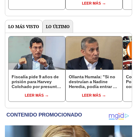
LEER MÁS
del Senado
LO MÁS VISTO
LO ÚLTIMO
Fiscalía pide 9 años de
Ollanta Humala: "Si no
Cong
prisión para Harvey
destruían a Nadine
Popul
Colchado por presunta
Heredia, podía entrar en
comis
negociación
el 2021 o el 2026"
Cáma
LEER MÁS
LEER MÁS
incompatible y falsedad
ideológica