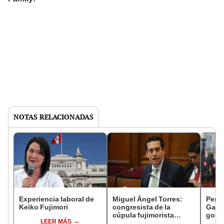
NOTAS RELACIONADAS
Experiencia laboral de
Miguel Ángel Torres:
Perfi
Keiko Fujimori
congresista de la
Gabin
cúpula fujimorista
gobi
LEER MÁS
controlará el primer año
Fujim