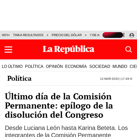
HOY
TINKA RESULTADOS
PRECIO DEL DÓLAR
7 DE AGOSTO
OLLANTA H
LO ÚLTIMO
POLÍTICA
OPINIÓN
ECONOMÍA
SOCIEDAD
MUNDO
CIE
Política
12 Mar 2020 | 17:49 h
Último día de la Comisión
Permanente: epílogo de la
disolución del Congreso
Desde Luciana León hasta Karina Beteta. Los
integrantes de la Comisión Permanente