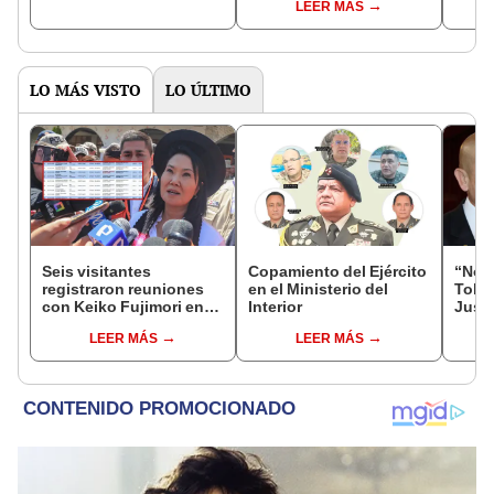
LEER MÁS
del Senado
LO MÁS VISTO
LO ÚLTIMO
Seis visitantes
Copamiento del Ejército
“No s
registraron reuniones
en el Ministerio del
Toled
con Keiko Fujimori en
Interior
Justi
las mismas horas que la
benef
LEER MÁS
LEER MÁS
presidenta se
exma
encontraba en Junín