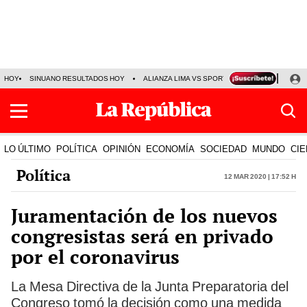
HOY
SINUANO RESULTADOS HOY
ALIANZA LIMA VS SPORT BOYS
JORGE MES
LO ÚLTIMO
POLÍTICA
OPINIÓN
ECONOMÍA
SOCIEDAD
MUNDO
CIE
Política
12 Mar 2020 | 17:52 h
Juramentación de los nuevos
congresistas será en privado
por el coronavirus
La Mesa Directiva de la Junta Preparatoria del
Congreso tomó la decisión como una medida