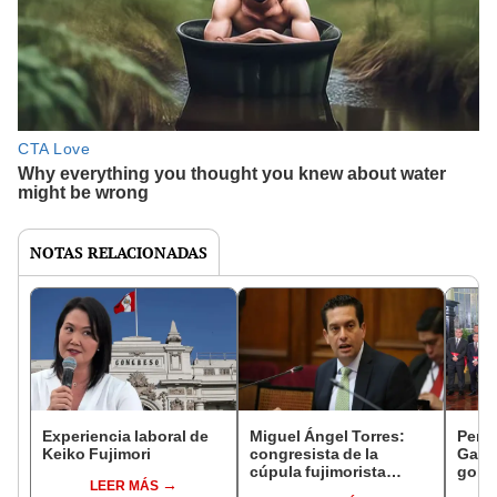
NOTAS RELACIONADAS
Experiencia laboral de
Miguel Ángel Torres:
Perfi
Keiko Fujimori
congresista de la
Gabin
cúpula fujimorista
gobi
LEER MÁS
controlará el primer año
Fujim