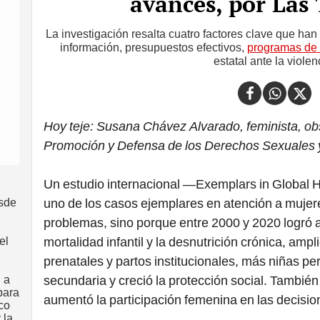
avances, por Las 
La investigación resalta cuatro factores clave que ha
información, presupuestos efectivos,
programas de
estatal ante la violen
Hoy teje: Susana Chávez Alvarado, feminista, ob
Promoción y Defensa de los Derechos Sexuales
Un estudio internacional —Exemplars in Global H
esde
uno de los casos ejemplares en atención a mujer
problemas, sino porque entre 2000 y 2020 logró a
,
el
mortalidad infantil y la desnutrición crónica, ampl
prenatales y partos institucionales, más niñas p
 a
secundaria y creció la protección social. También 
para
aumentó la participación femenina en las decisio
co
 la