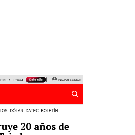
LPÍN
PRECIO DEL DÓLAR
CORTE DE LUZ
INICIAR SESIÓN
VIERNES 7 DE AGOSTO
ALBER
LOS
DÓLAR
DATEC
BOLETÍN
ruye 20 años de