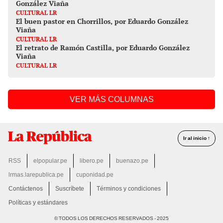
González Viaña
CULTURAL LR
El buen pastor en Chorrillos, por Eduardo González
Viaña
CULTURAL LR
El retrato de Ramón Castilla, por Eduardo González
Viaña
CULTURAL LR
VER MÁS COLUMNAS
Ir al inicio ↑
RSS
elpopular.pe
libero.pe
buenazo.pe
lrmas.larepublica.pe
cuponidad.pe
Contáctenos
Suscríbete
Términos y condiciones
Políticas y estándares
© TODOS LOS DERECHOS RESERVADOS - 2025