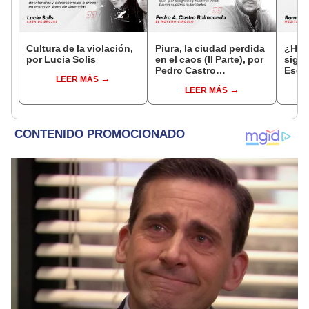
Cultura de la violación,
Piura, la ciudad perdida
¿Habr
por Lucia Solis
en el caos (II Parte), por
sigui
Pedro Castro
Esco
LEER MÁS
Balmaceda
LEER MÁS