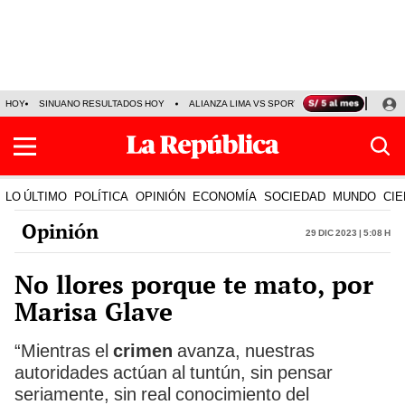
HOY
SINUANO RESULTADOS HOY
ALIANZA LIMA VS SPORT BOYS
JORGE MES
LO ÚLTIMO
POLÍTICA
OPINIÓN
ECONOMÍA
SOCIEDAD
MUNDO
CIE
Opinión
29 Dic 2023 | 5:08 h
No llores porque te mato, por
Marisa Glave
“Mientras el
crimen
avanza, nuestras
autoridades actúan al tuntún, sin pensar
seriamente, sin real conocimiento del