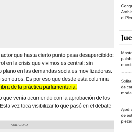
el Ple
dicie
Ju
Maste
 actor que hasta cierto punto pasa desapercibido:
palab
l en la crisis que vivimos es central; sin
nuest
 plano en las demandas sociales movilizadoras.
is son otros. Es por eso que desde esta columna
Solita
mbra de la práctica parlamentaria.
de ca
moda.
 que venía ocurriendo con la aprobación de los
demue
Esta vez toca visibilizar lo que pasó en el debate
Ajedre
de es
piezas
consi