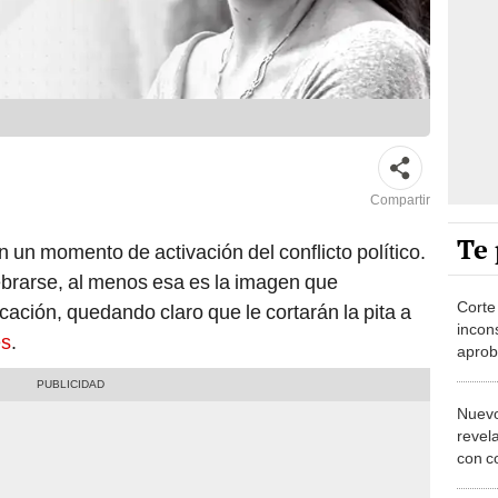
Compartir
Te 
un momento de activación del conflicto político.
ebrarse, al menos esa es la imagen que
Corte
ación, quedando claro que le cortarán la pita a
incons
es
.
aprob
Nuevo
revel
con c
por c
Congr
Ambie