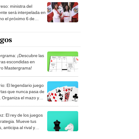
no el próximo 6 de
mbre
egos
rgrama: ¡Descubre las
ras escondidas en
ro Mastergrama!
rio: El legendario juego
rtas que nunca pasa de
 Organiza el mazo y
stra tu habilidad.
z: El rey de los juegos
trategia. Mueve tus
, anticipa al rival y
gue el jaque mate.