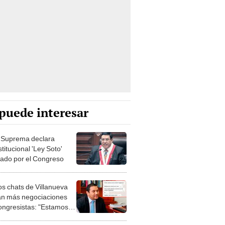
puede interesar
 Suprema declara
titucional 'Ley Soto'
ado por el Congreso
s chats de Villanueva
an más negociaciones
ongresistas: "Estamos
errar con Luna"
eso: ministra del
nte será interpelada en