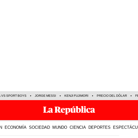
A VS SPORT BOYS
JORGE MESSI
KENJI FUJIMORI
PRECIO DEL DÓLAR
F
N
ECONOMÍA
SOCIEDAD
MUNDO
CIENCIA
DEPORTES
ESPECTÁCU
01 Dic 2023 | 7:18 h