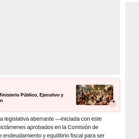
inisterio Público, Ejecutivo y
ón
 legislativa aberrante —iniciada con este
 dictámenes aprobados en la Comisión de
 endeudamiento y equilibrio fiscal para ser
orios presentados por el presidente de la
el presidente de la Comisión puede desechar lo