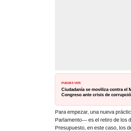
PUEDES VER:
Ciudadanía se moviliza contra el M
Congreso ante crisis de corrupci
Para empezar, una nueva práctica
Parlamento— es el retiro de los
Presupuesto, en este caso, los de
reemplazados por textos sustitut
Comisión ¡sin debate! Es decir, 