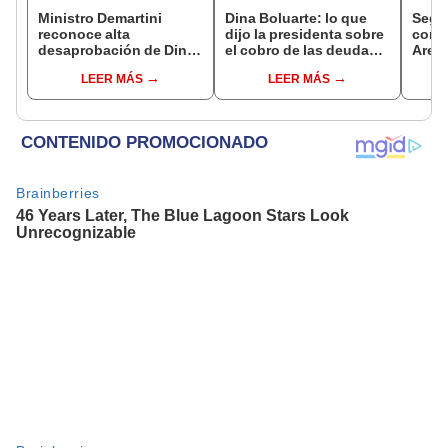
Ministro Demartini
Dina Boluarte: lo que
Segu
reconoce alta
dijo la presidenta sobre
contr
desaprobación de Dina
el cobro de las deudas
Arequ
Boluarte: "Hay un
tributarias a las
discu
LEER MÁS
LEER MÁS
divorcio de la
empresas
población"