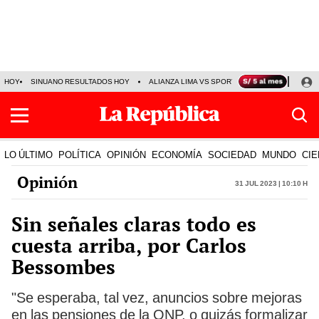
HOY
SINUANO RESULTADOS HOY
ALIANZA LIMA VS SPORT BOYS
JORGE MES
LO ÚLTIMO
POLÍTICA
OPINIÓN
ECONOMÍA
SOCIEDAD
MUNDO
CIE
Opinión
31 Jul 2023 | 10:10 h
Sin señales claras todo es
cuesta arriba, por Carlos
Bessombes
"Se esperaba, tal vez, anuncios sobre mejoras
en las pensiones de la ONP, o quizás formalizar