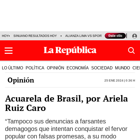
HOY
SINUANO RESULTADOS HOY
ALIANZA LIMA VS SPORT BOYS
JORGE MES
LO ÚLTIMO
POLÍTICA
OPINIÓN
ECONOMÍA
SOCIEDAD
MUNDO
CIE
Opinión
25 Ene 2024 | 0:36 h
Acuarela de Brasil, por Ariela
Ruiz Caro
“Tampoco sus denuncias a farsantes
demagogos que intentan conquistar el fervor
popular con falsas promesas, a su modo