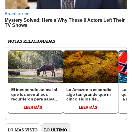
NOTAS RELACIONADAS
El inesperado animal al
La Amazonía escondía
Las 
que los científicos
algo tan grande que ni
que s
recurrieron para salvar
cinco siglos de
la de
la naturaleza: la
exploraciones lograron
pose
LEER MÁS
LEER MÁS
reintroducción de un
encontrarlo: el hallazgo
simil
asno salvaje está
podría cambiar todo lo
convirtiendo el desierto
que se sabía sobre su
en un paisaje con más
pasado
vida
LO MÁS VISTO
LO ÚLTIMO