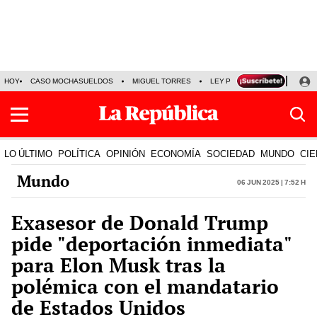
HOY
CASO MOCHASUELDOS
MIGUEL TORRES
LEY PULPÍN
PRECIO DEL
LO ÚLTIMO
POLÍTICA
OPINIÓN
ECONOMÍA
SOCIEDAD
MUNDO
CIE
Mundo
06 Jun 2025 | 7:52 h
Exasesor de Donald Trump
pide "deportación inmediata"
para Elon Musk tras la
polémica con el mandatario
de Estados Unidos