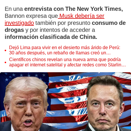
En una
entrevista con The New York Times,
Bannon expresa que
Musk debería ser
investigado
también por presunto
consumo de
drogas
y por intentos de acceder a
información clasificada de China.
Dejó Lima para vivir en el desierto más árido de Perú:
30 años después, un rebaño de llamas creó un
sorprendente ecosistema
Científicos chinos revelan una nueva arma que podría
apagar el internet satelital y afectar redes como Starlink
de Elon Musk