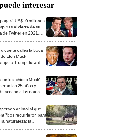
puede interesar
pagará US$10 millones
p tras el cierre de su
a de Twitter en 2021,
 Wall Street Journal
o que te calles la boca":
o de Elon Musk
rumpe a Trump durante
 de prensa en la Casa
a
son los 'chicos Musk':
peran los 25 años y
án acceso a los datos
ensibles de Estados
s
esperado animal al que
entíficos recurrieron para
 la naturaleza: la
roducción de un asno
e está convirtiendo el