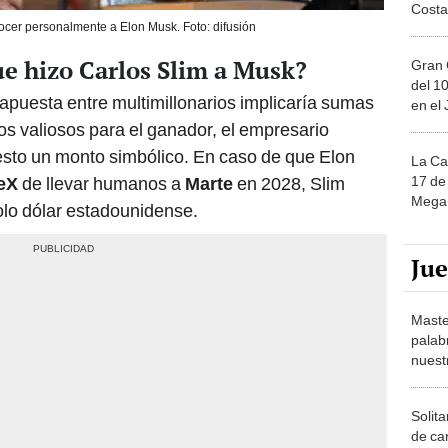
Costa
ocer personalmente a Elon Musk. Foto: difusión
ue hizo Carlos Slim a Musk?
Gran 
del 10
apuesta entre multimillonarios implicaría sumas
en el
os valiosos para el ganador, el empresario
sto un monto simbólico. En caso de que Elon
La Ca
17 de 
eX
de llevar humanos a
Marte
en 2028, Slim
Mega 
solo dólar estadounidense.
Ju
Maste
palab
nuest
Solita
de ca