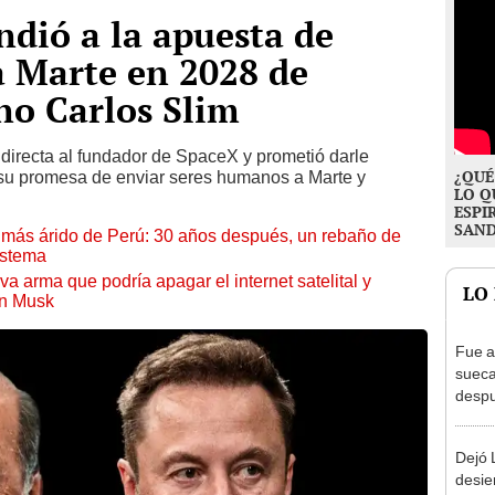
dió a la apuesta de
a Marte en 2028 de
o Carlos Slim
directa al fundador de SpaceX y prometió darle
¿QUÉ
 su promesa de enviar seres humanos a Marte y
LO Q
ESPI
SAN
to más árido de Perú: 30 años después, un rebaño de
istema
a arma que podría apagar el internet satelital y
LO
on Musk
Fue a
sueca
despu
en bu
"Enco
Dejó L
desie