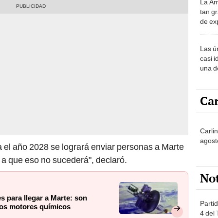
La Am
desie
tan gr
más v
de ex
encont
podrí
Las ú
sabía
casi i
una d
muy s
Car
Carlin
agost
 el año 2028 se logrará enviar personas a Marte
o a que eso no sucederá", declaró.
No
 para llegar a Marte: son
Partid
 los motores químicos
4 del