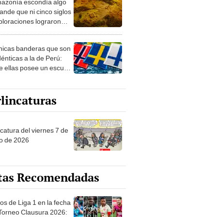
azonía escondía algo
rto en un paisaje con
ande que ni cinco siglos
ida
ploraciones lograron
rarlo: el hallazgo
a cambiar todo lo que se
nicas banderas que son
 sobre su pasado
dénticas a la de Perú:
e ellas posee un escudo
imilar
lincaturas
catura del viernes 7 de
o de 2026
tas Recomendadas
os de Liga 1 en la fecha
 Torneo Clausura 2026: