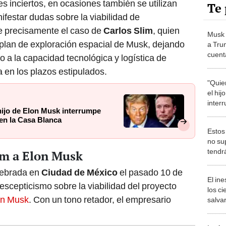
s inciertos, en ocasiones también se utilizan
Te 
festar dudas sobre la viabilidad de
e precisamente el caso de
Carlos Slim
, quien
Musk 
 plan de exploración espacial de Musk, dejando
a Trum
cuent
 a la capacidad tecnológica y logística de
según
 en los plazos estipulados.
"Quier
el hij
inter
 hijo de Elon Musk interrumpe
rueda
en la Casa Blanca
Blanc
Estos 
no su
tendr
lim a Elon Musk
más s
lebrada en
Ciudad de México
el pasado 10 de
Unido
El in
escepticismo sobre la viabilidad del proyecto
los ci
on Musk
. Con un tono retador, el empresario
salvar
reint
salvaj