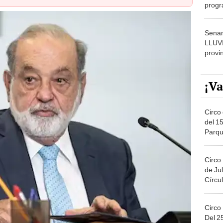
progr
dónde
Senam
LLUV
provi
¡Va
Circo 
del 15
Parqu
Migue
Circo
de Jul
Círcul
Circo
Del 2