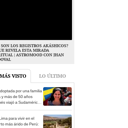
 SON LOS REGISTROS AKÁSHICOS?
UE REVELA ESTA MIRADA
RITUAL | ASTROMOOD CON JHAN
DOVAL
 MÁS VISTO
LO ÚLTIMO
doptada por una familia
 y más de 50 años
1
és viajó a Sudamérica
sca de sus raíces:
ntré esa parte faltante"
ima para vivir en el
rto más árido de Perú: