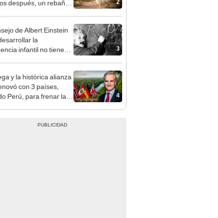
2
os después, un rebaño
amas creó un
endente ecosistema
nsejo de Albert Einstein
esarrollar la
3
gencia infantil no tiene
er con las matemáticas
ga y la histórica alianza
enovó con 3 países,
4
do Perú, para frenar la
estación de la Amazonía
30