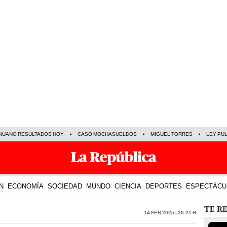
NUANO RESULTADOS HOY
CASO MOCHASUELDOS
MIGUEL TORRES
LEY PU
N
ECONOMÍA
SOCIEDAD
MUNDO
CIENCIA
DEPORTES
ESPECTÁCU
TE R
14 Feb 2025 | 20:21 h