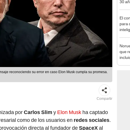
30 añ
de ll
sorpr
El co
para d
inteli
que v
Norue
que r
inclui
defor
al 20
ensaje reconociendo su error en caso Elon Musk cumpla su promesa.
Compartir
nizada por
Carlos Slim
y
Elon Musk
ha captado
resarial como de los usuarios en
redes sociales
.
rovocación directa al fundador de
SpaceX
al