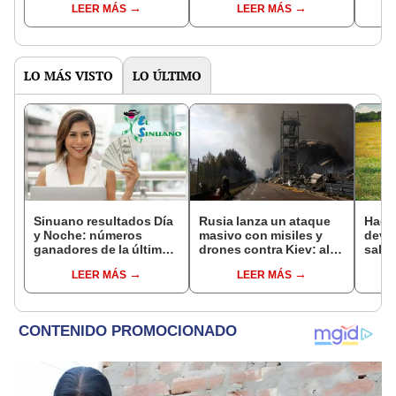
LEER MÁS
LEER MÁS
bosques milenarios de
con uno
simil
la Patagonia
LO MÁS VISTO
LO ÚLTIMO
Sinuano resultados Día
Rusia lanza un ataque
Hace
y Noche: números
masivo con misiles y
devo
ganadores de la última
drones contra Kiev: al
salva
lotería de Colombia de
menos 21 muertos y
está
LEER MÁS
LEER MÁS
HOY miércoles 5 de
más de 50 heridos
refor
agosto
de fo