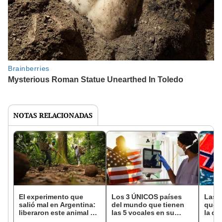
NOTAS RELACIONADAS
El experimento que
Los 3 ÚNICOS países
Las 
salió mal en Argentina:
del mundo que tienen
que s
liberaron este animal y
las 5 vocales en su
la de
ahora destruye los
nombre: América cuenta
pose