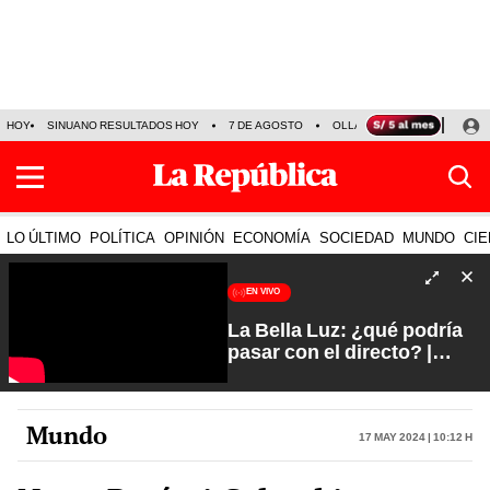
HOY
SINUANO RESULTADOS HOY
7 DE AGOSTO
OLLANTA HUMALA
PAPA
LO ÚLTIMO
POLÍTICA
OPINIÓN
ECONOMÍA
SOCIEDAD
MUNDO
CIE
EN VIVO
La Bella Luz: ¿qué podría
pasar con el directo? |
Fuerte y Claro con Manuela
Camacho
Mundo
17 May 2024 | 10:12 h