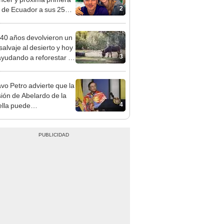
2
de Ecuador a sus 25
?
40 años devolvieron un
salvaje al desierto y hoy
3
ayudando a reforestar el
stema de forma natural
vo Petro advierte que la
ión de Abelardo de la
4
ella puede
cadenar una guerra
 en Colombia