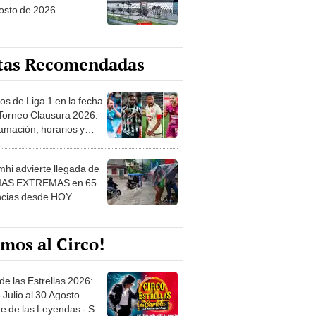
osto de 2026
tas Recomendadas
os de Liga 1 en la fecha
 Torneo Clausura 2026:
amación, horarios y
 ver
hi advierte llegada de
IAS EXTREMAS en 65
ncias desde HOY
mos al Circo!
de las Estrellas 2026:
 Julio al 30 Agosto.
e de las Leyendas - San
l