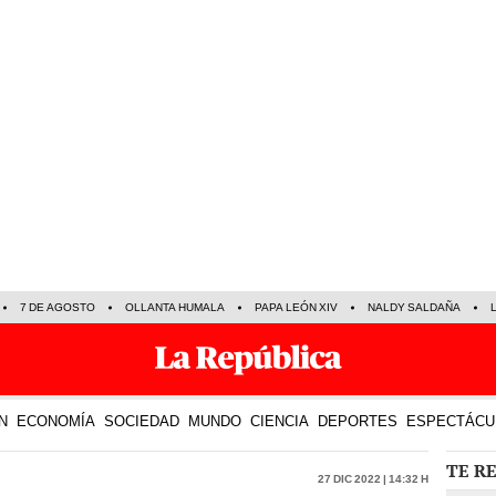
7 DE AGOSTO
OLLANTA HUMALA
PAPA LEÓN XIV
NALDY SALDAÑA
N
ECONOMÍA
SOCIEDAD
MUNDO
CIENCIA
DEPORTES
ESPECTÁCU
TE R
27 Dic 2022 | 14:32 h