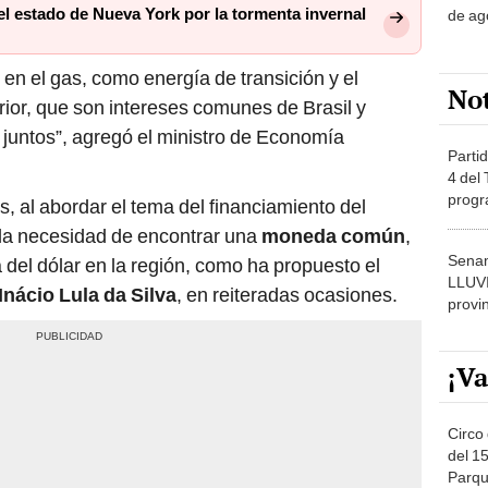
l estado de Nueva York por la tormenta invernal
de ag
 en el gas, como energía de transición y el
No
rior, que son intereses comunes de Brasil y
juntos”, agregó el ministro de Economía
Partid
4 del
progr
 al abordar el tema del financiamiento del
dónde
r la necesidad de encontrar una
moneda común
,
Senam
del dólar en la región, como ha propuesto el
LLUV
Inácio Lula da Silva
, en reiteradas ocasiones.
provi
¡Va
Circo 
del 15
Parqu
Migue