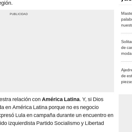
Maste
palab
nuest
Solita
de ca
moda.
demue
Ajedre
de es
piezas
consi
estra relación con
América Latina
. Y, si Dios
a en América Latina porque no es negocio
expresó Lula en campaña durante un encuentro en
ido izquierdista Partido Socialismo y Libertad