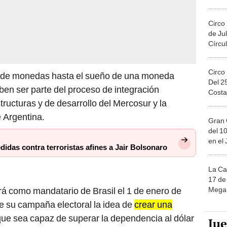
Circo
de Jul
Círcul
Circo
io de monedas hasta el sueño de una moneda
Del 2
ben ser parte del proceso de integración
Costa
tructuras y de desarrollo del Mercosur y la
e Argentina.
Gran 
del 10
en el
didas contra terroristas afines a Jair Bolsonaro
La Ca
17 de 
Mega 
ará como mandatario de Brasil el 1 de enero de
e su campaña electoral la idea de
crear una
que sea capaz de superar la dependencia al dólar
Ju
egión.