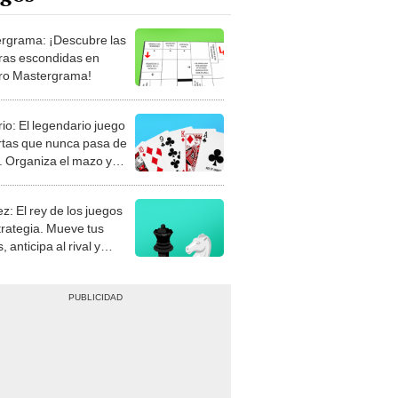
rgrama: ¡Descubre las
ras escondidas en
ro Mastergrama!
rio: El legendario juego
rtas que nunca pasa de
 Organiza el mazo y
stra tu habilidad.
z: El rey de los juegos
trategia. Mueve tus
, anticipa al rival y
gue el jaque mate.