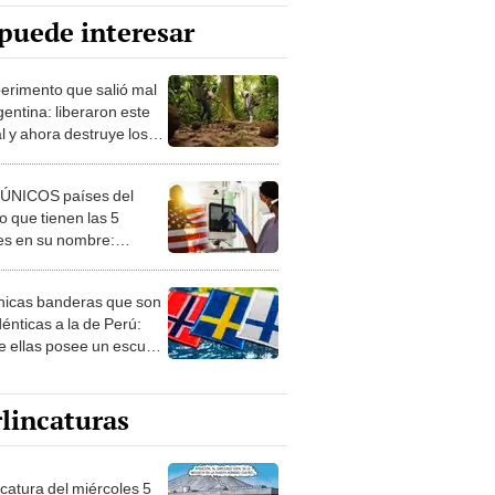
puede interesar
perimento que salió mal
gentina: liberaron este
l y ahora destruye los
es milenarios de la
onia
 ÚNICOS países del
 que tienen las 5
es en su nombre:
ca cuenta con uno
nicas banderas que son
dénticas a la de Perú:
e ellas posee un escudo
imilar
lincaturas
ncatura del miércoles 5