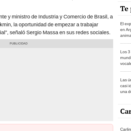
Te 
te y ministro de Industria y Comercio de Brasil, a
El ex
ckmin, la oportunidad de empezar a trabajar
en Ar
ial”, señaló Sergio Massa en sus redes sociales.
anima
bosqu
Patag
Los 3
mundo
vocal
Améri
Las ú
casi i
una d
muy s
Car
Carli