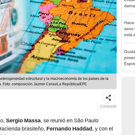
dama 
años
Hace 
asno 
está 
ecosi
Gusta
poses
Espri
desen
civil
heterogeneidad estructural y la macroeconomía de los países de la
sta. Foto: composición Jazmin Ceras/La República/EFE
Compartir
no,
Sergio Massa
, se reunió en São Paulo
 Hacienda brasileño,
Fernando Haddad
, y con el
Alckmin
. Sobre la agenda, destacó
el proyecto de