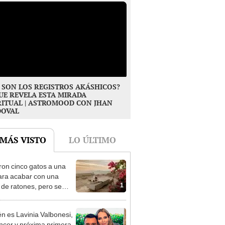
 SON LOS REGISTROS AKÁSHICOS?
UE REVELA ESTA MIRADA
RITUAL | ASTROMOOD CON JHAN
DOVAL
 MÁS VISTO
LO ÚLTIMO
ron cinco gatos a una
para acabar con una
1
 de ratones, pero se
rtieron en una amenaza
ataron un desastre
n es Lavinia Valbonesi,
gico que duró más de
encer y próxima primera
 décadas