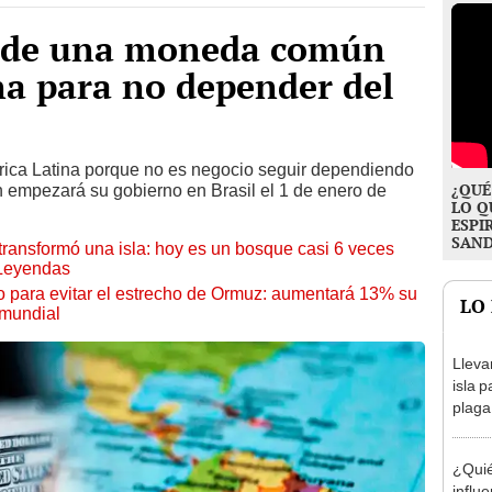
o de una moneda común
na para no depender del
ica Latina porque no es negocio seguir dependiendo
¿QUÉ
ien empezará su gobierno en Brasil el 1 de enero de
LO Q
ESPI
SAN
transformó una isla: hoy es un bosque casi 6 veces
 Leyendas
o para evitar el estrecho de Ormuz: aumentará 13% su
LO
 mundial
Lleva
isla 
plaga
convi
y des
¿Quié
ecoló
influ
siete