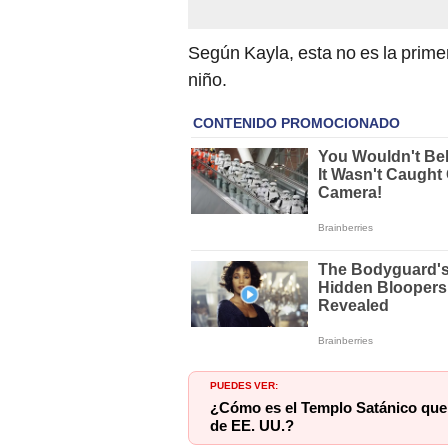
Según Kayla, esta no es la prime
niño.
PUEDES VER:
¿Cómo es el Templo Satánico que 
de EE. UU.?
“Hace dos meses, bajo la supervi