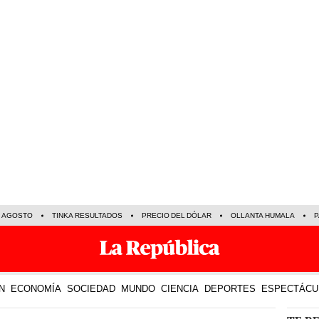
E AGOSTO
TINKA RESULTADOS
PRECIO DEL DÓLAR
OLLANTA HUMALA
P
N
ECONOMÍA
SOCIEDAD
MUNDO
CIENCIA
DEPORTES
ESPECTÁCU
TE R
28 Abr 2022 | 15:25 h