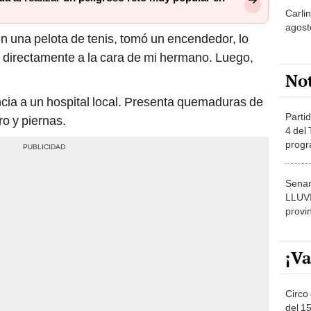
agost
en una pelota de tenis, tomó un encendedor, lo
 directamente a la cara de mi hermano. Luego,
No
cia a un hospital local. Presenta quemaduras de
Partid
ro y piernas.
4 del
progr
dónde
Senam
LLUV
provi
¡Va
Circo 
del 15
Parqu
Migue