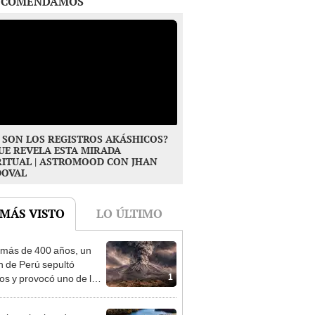
 SON LOS REGISTROS AKÁSHICOS?
UE REVELA ESTA MIRADA
RITUAL | ASTROMOOD CON JHAN
DOVAL
 MÁS VISTO
LO ÚLTIMO
más de 400 años, un
n de Perú sepultó
1
os y provocó uno de los
os más fríos de la
ria: sigue bajo monitoreo
ejorar la vista de su
l lago, una pareja taló