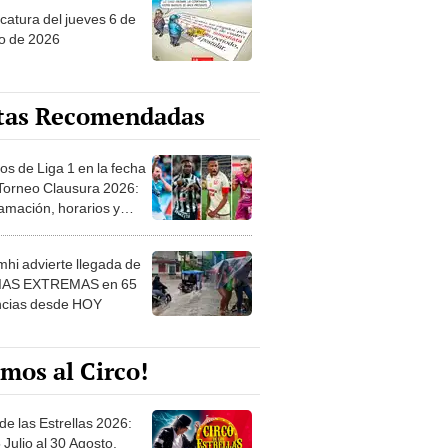
o de 2026
tas Recomendadas
os de Liga 1 en la fecha
 Torneo Clausura 2026:
amación, horarios y
 ver
hi advierte llegada de
IAS EXTREMAS en 65
ncias desde HOY
mos al Circo!
de las Estrellas 2026:
 Julio al 30 Agosto.
e de las Leyendas - San
l