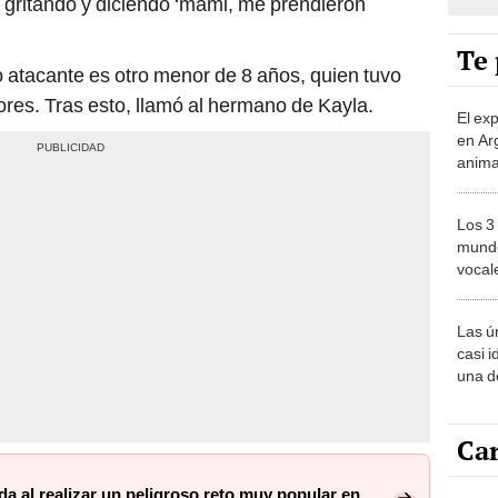
Te 
 atacante es otro menor de 8 años, quien tuvo
res. Tras esto, llamó al hermano de Kayla.
El ex
en Ar
anima
bosqu
Patag
Los 3
mundo
vocal
Améri
Las ú
casi i
una d
muy s
Car
da al realizar un peligroso reto muy popular en
Carli