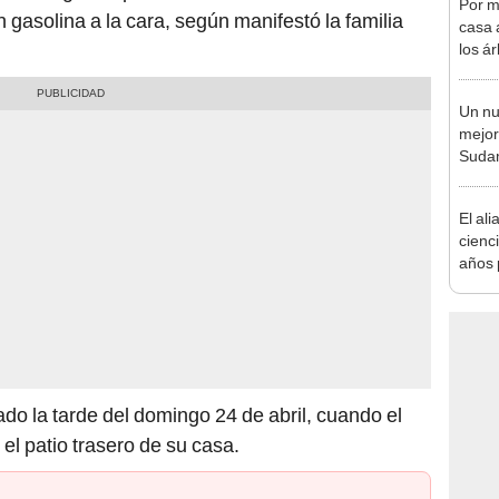
los á
termi
más 
Un nu
mejor
Sudam
2026:
Perú
El ali
cienc
años 
natur
de un
convi
paisa
ado la tarde del domingo 24 de abril, cuando el
l patio trasero de su casa.
stado tras amenazar con iniciar un tiroteo en una