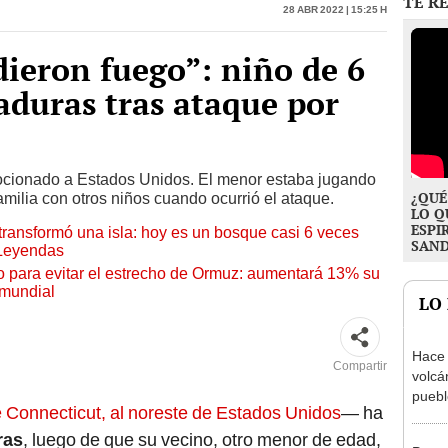
ieron fuego”: niño de 6
duras tras ataque por
ocionado a Estados Unidos. El menor estaba jugando
¿QUÉ
familia con otros niños cuando ocurrió el ataque.
LO Q
ESPI
transformó una isla: hoy es un bosque casi 6 veces
SAN
 Leyendas
o para evitar el estrecho de Ormuz: aumentará 13% su
 mundial
LO
Hace 
Compartir
volcá
puebl
e Connecticut, al noreste de Estados Unidos
— ha
veran
histo
ras
, luego de que su vecino, otro menor de edad,
Por m
n gasolina a la cara, según manifestó la familia
casa a