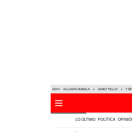
HOY
OLLANTA HUMALA
JANET TELLO
7 D
LO ÚLTIMO
POLÍTICA
OPINIÓ
Mundo