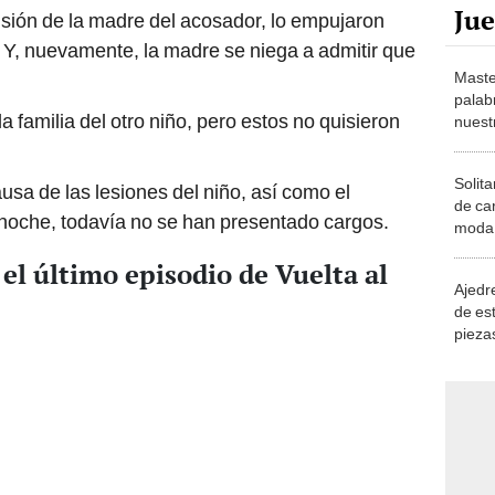
. Y, nuevamente, la madre se niega a admitir que
Maste
palab
familia del otro niño, pero estos no quisieron
nuest
Solita
ausa de las lesiones del niño, así como el
de ca
a noche, todavía no se han presentado cargos.
moda.
demue
l último episodio de Vuelta al
Ajedre
de es
piezas
consi