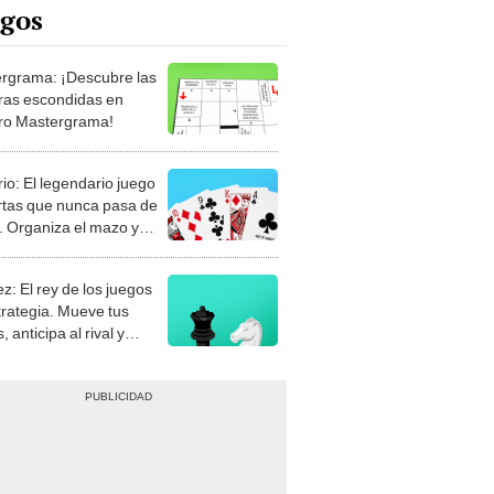
rgrama: ¡Descubre las
ras escondidas en
ro Mastergrama!
rio: El legendario juego
rtas que nunca pasa de
 Organiza el mazo y
stra tu habilidad.
z: El rey de los juegos
trategia. Mueve tus
, anticipa al rival y
gue el jaque mate.