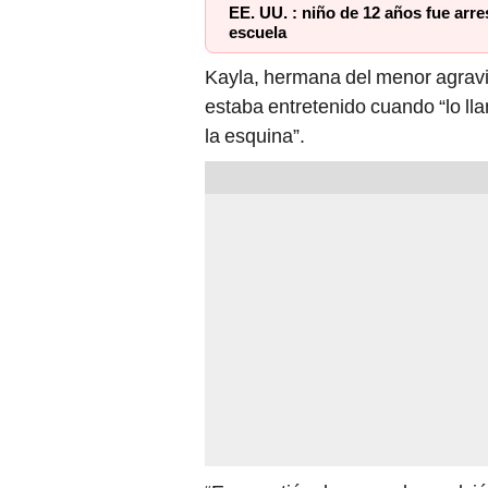
Kayla, hermana del menor agrav
estaba entretenido cuando “lo lla
la esquina”.
“En cuestión de segundos, volvió
fuego’”, señaló.