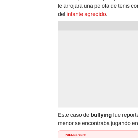
del
infante agredido
.
Este caso de
bullying
fue report
menor se encontraba jugando en e
PUEDES VER:
EE. UU. : niño de 12 años fue arre
escuela