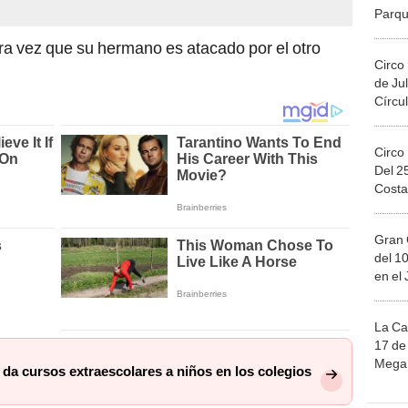
ra vez que su hermano es atacado por el otro
Circo
de Jul
Círcul
Circo
Del 2
Costa
Gran 
del 10
en el
La Ca
17 de 
Mega 
da cursos extraescolares a niños en los colegios
Ju
sión de la madre del acosador, lo empujaron