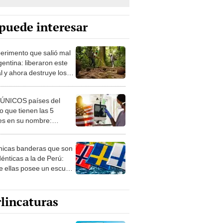
puede interesar
perimento que salió mal
gentina: liberaron este
l y ahora destruye los
es milenarios de la
onia
 ÚNICOS países del
 que tienen las 5
es en su nombre:
ca cuenta con uno
nicas banderas que son
dénticas a la de Perú:
e ellas posee un escudo
imilar
lincaturas
ncatura del jueves 6 de